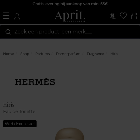
Gratis levering bij aankoop van min. 55€
0
Zoek een product, een merk…...
Home
Shop
Parfums
Damesparfum
Fragrance
Hiris
Marque
Klantenreviews
Hiris
Eau de Toilette
Web Exclusief