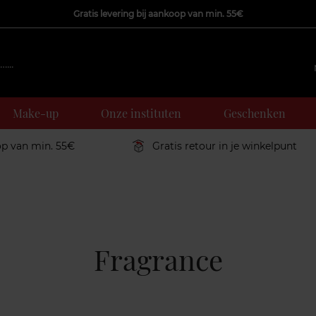
Gratis levering bij aankoop van min. 55€
Make-up
Onze instituten
Geschenken
op van min. 55€
Gratis retour in je winkelpunt
Fragrance