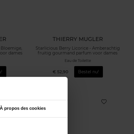
ER
THIERRY MUGLER
- Bloemige,
Starlicious Berry Licorice - Amberachtig
voor dames
fruitig gourmand parfum voor dames
Eau de Toilette
u!
€ 52,90
Bestel nu!
À propos des cookies