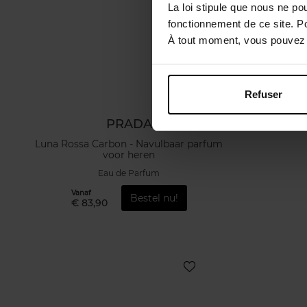
La loi stipule que nous ne po
fonctionnement de ce site. P
À tout moment, vous pouvez m
Refuser
PRADA
Luna Rossa Carbon - Navulbaar parfum
voor heren
Eau de Parfum
Vanaf
Bestel nu!
€ 83,90