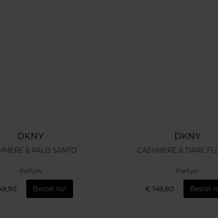
DKNY
DKNY
HMERE & PALO SANTO
CASHMERE & TIA
Parfum
Parfum
49,90
Bestel nu!
€ 149,90
Bestel n