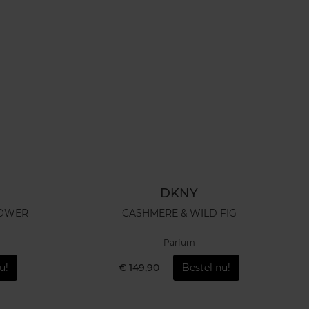
DKNY
RE FLOWER
CASHMERE & WILD FIG
Parfum
u!
€ 149,90
Bestel nu!