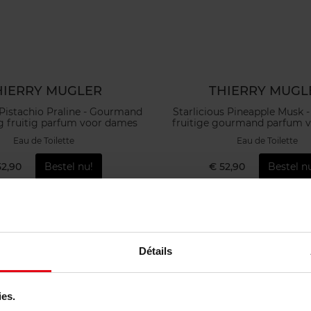
HIERRY MUGLER
THIERRY MUGL
 Pistachio Praline - Gourmand
Starlicious Pineapple Musk 
g fruitig parfum voor dames
fruitige gourmand parfum 
Eau de Toilette
Eau de Toilette
52,90
Bestel nu!
€ 52,90
Bestel n
Détails
ies.