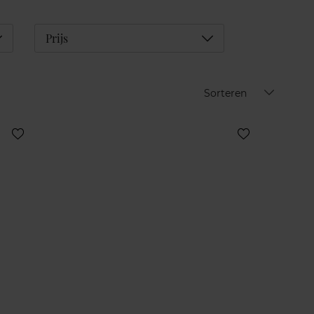
éplier
Déplier
Prijs
Sorteren