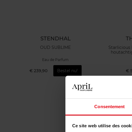
STENDHAL
T
OUD SUBLIME
Starlicious
houtachti
Eau de Parfum
€ 239,90
Bestel nu!
€ 
Consentement
Ce site web utilise des cook