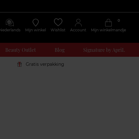
0
Nederlands
Mijn winkel
Wishlist
Account
Mijn winkelmandje
Beauty Outlet
Blog
Signature by ApriL
Gratis verpakking