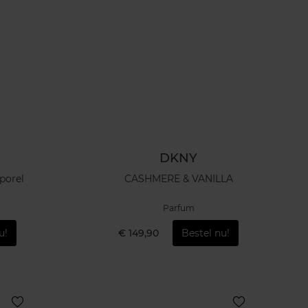
DKNY
porel
CASHMERE & VANILLA
Parfum
u!
€ 149,90
Bestel nu!