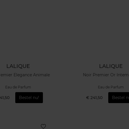
LALIQUE
LALIQUE
remier Elegance Animale
Noir Premier Or Intem
Eau de Parfum
Eau de Parfum
41,50
Bestel nu!
€ 241,50
Bestel n