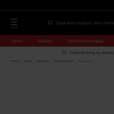
MENU
Nieuw
Parfums
Gezichtsverzorging
Gratis levering bij aanko
Home
Shop
Parfums
Damesparfum
Fragrance