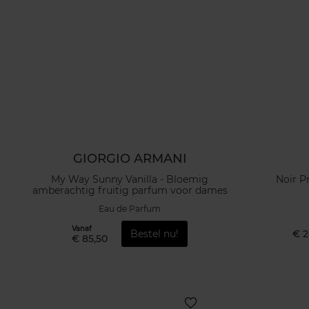
GIORGIO ARMANI
My Way Sunny Vanilla - Bloemig
Noir P
amberachtig fruitig parfum voor dames
Eau de Parfum
Vanaf
Bestel nu!
€ 2
€ 85,50