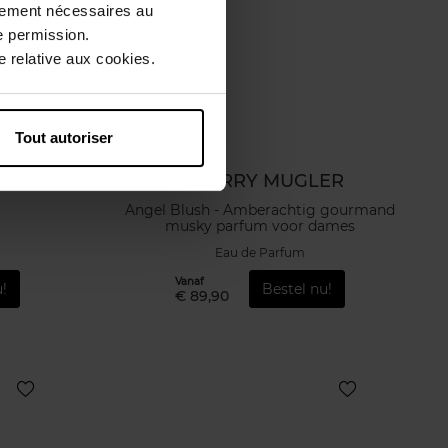
ctement nécessaires au
e permission.
 relative aux cookies.
Tout autoriser
THIERRY MUGLER
Angel Blush - Amberachtig gourmand
musky parfum voor dames
Eau de Parfum
Vanaf
!
Bestel nu!
€ 89,90