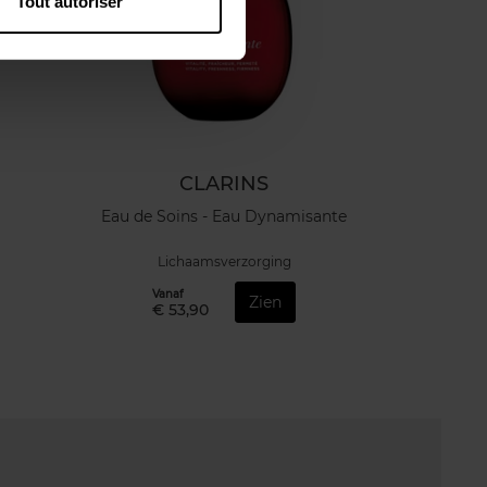
Tout autoriser
CLARINS
Eau de Soins - Eau Dynamisante
Lichaamsverzorging
Vanaf
Zien
€ 53,90