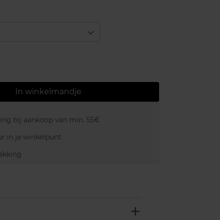
In winkelmandje
ring bij aankoop van min. 55€
r in je winkelpunt
akking