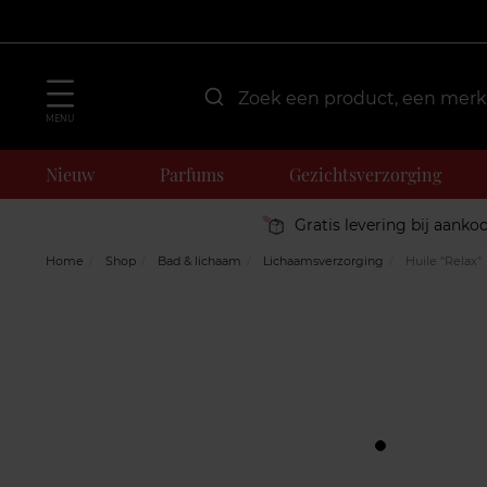
MENU
Nieuw
Parfums
Gezichtsverzorging
Gratis levering bij aanko
Home
Shop
Bad & lichaam
Lichaamsverzorging
Huile "Relax"