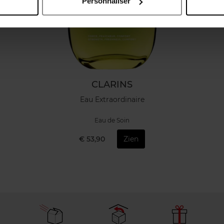
Personnaliser
CLARINS
Eau Extraordinaire
Eau de Soin
€ 53,90
Zien