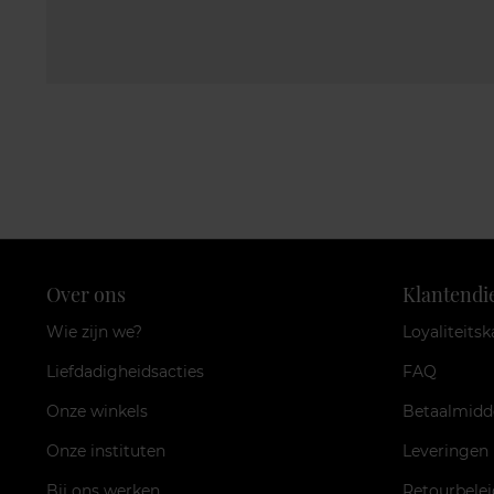
Over ons
Klantendi
Wie zijn we?
Loyaliteitsk
Liefdadigheidsacties
FAQ
Onze winkels
Betaalmidd
Onze instituten
Leveringen
Bij ons werken
Retourbelei