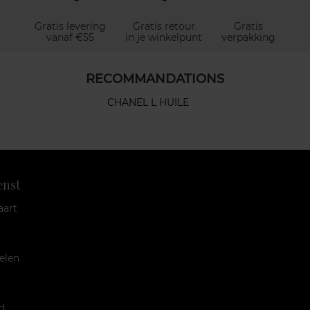
Gratis levering
Gratis retour
Gratis
vanaf €55
in je winkelpunt
verpakking
RECOMMANDATIONS
CHANEL L HUILE
enst
aart
elen
d