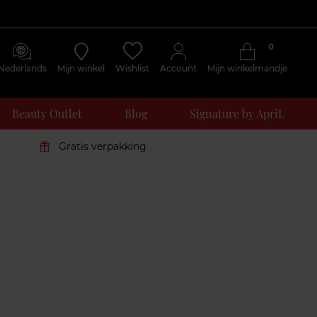
0
Nederlands
Mijn winkel
Wishlist
Account
Mijn winkelmandje
Beauty Outlet
Blog
Signature by ApriL
Gratis verpakking
Klantenreviews