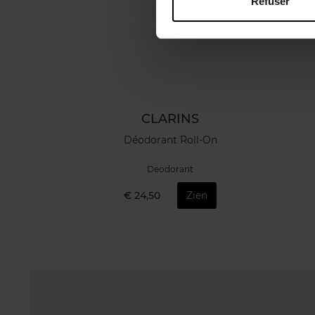
Refuser
CLARINS
Déodorant Roll-On
Deodorant
€ 24,50
Zien