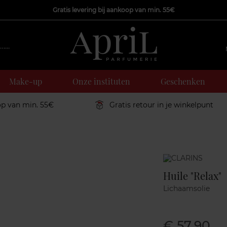
Gratis levering bij aankoop van min. 55€
Make-up
Onze instituten
Geschenken
op van min. 55€
Gratis retour in je winkelpunt
Marque
Huile "Relax"
Lichaamsolie
€ 57,90