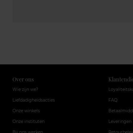
Over ons
Klantendi
Wie zijn we?
Loyaliteitsk
Liefdadigheidsacties
FAQ
Onze winkels
Betaalmidd
Onze instituten
Leveringen
Bij ons werken
Retourbelei