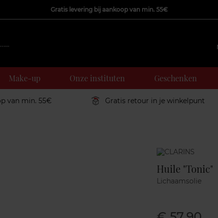
Gratis levering bij aankoop van min. 55€
Make-up
Onze instituten
Geschenken
op van min. 55€
Gratis retour in je winkelpunt
Marque
Huile "Tonic"
Lichaamsolie
€ 57,90