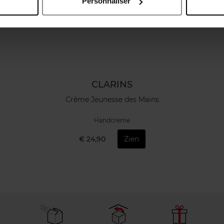
Personnaliser
CLARINS
Crème Jeunesse des Mains
Handcrème
€ 24,90
Zien