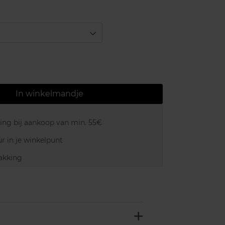
In winkelmandje
ring bij aankoop van min. 55€
r in je winkelpunt
akking