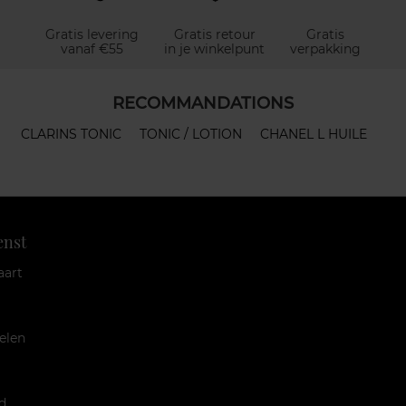
Gratis levering
Gratis retour
Gratis
vanaf €55
in je winkelpunt
verpakking
RECOMMANDATIONS
CLARINS TONIC
TONIC / LOTION
CHANEL L HUILE
enst
aart
elen
d