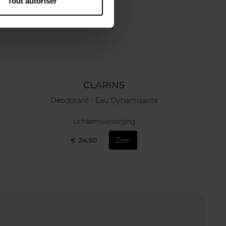
Tout autoriser
CLARINS
Deodorant - Eau Dynamisante
Lichaamsverzorging
€ 24,50
Zien