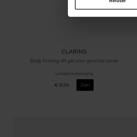
Refuser
CLARINS
Body firming lift gel voor gerichte zones
Lichaamsverzorging
€ 51,50
Zien