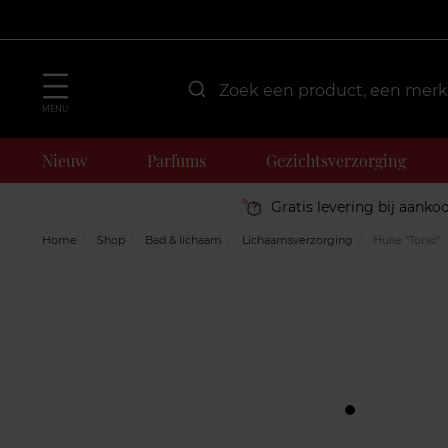
MENU
Nieuw
Parfums
Gezichtsverzorging
Gratis levering bij aanko
Home
Shop
Bad & lichaam
Lichaamsverzorging
Huile "Tonic"