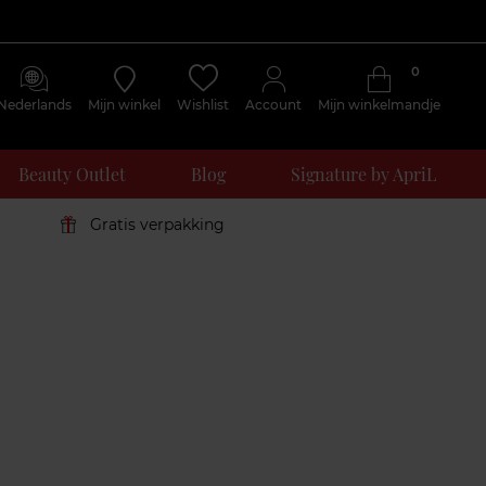
0
Nederlands
Mijn winkel
Wishlist
Account
Mijn winkelmandje
Beauty Outlet
Blog
Signature by ApriL
Gratis verpakking
Klantenreviews