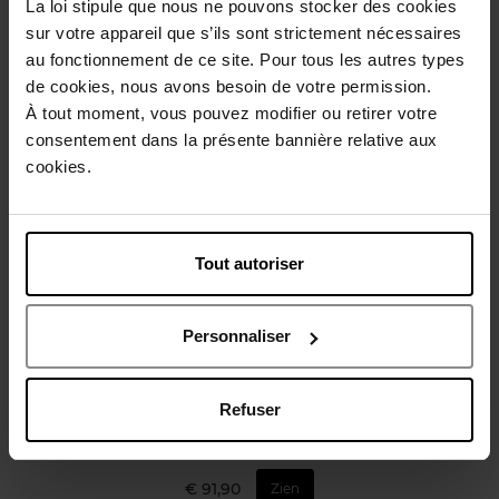
La loi stipule que nous ne pouvons stocker des cookies
sur votre appareil que s’ils sont strictement nécessaires
Review
au fonctionnement de ce site. Pour tous les autres types
de cookies, nous avons besoin de votre permission.
Nog iets vergeten ?
À tout moment, vous pouvez modifier ou retirer votre
consentement dans la présente bannière relative aux
cookies.
Tout autoriser
CHLOE
Personnaliser
Chloé
Refuser
Eau de Parfum
€ 91,90
Zien