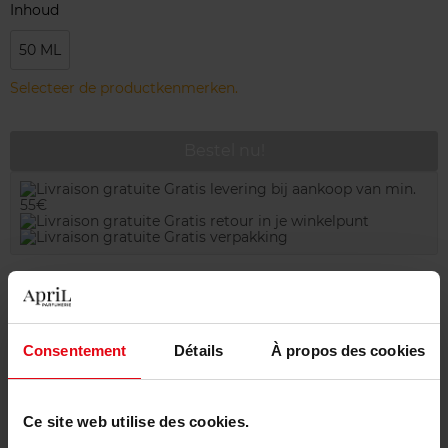
Inhoud
50 ML
Selecteer de productkenmerken.
Bestel nu!
Gratis levering bij aankoop van min.
55€
Gratis retour in je winkelpunt
Gratis verpakking
Beschrijving
Consentement
Détails
À propos des cookies
Karakteristieken
Ce site web utilise des cookies.