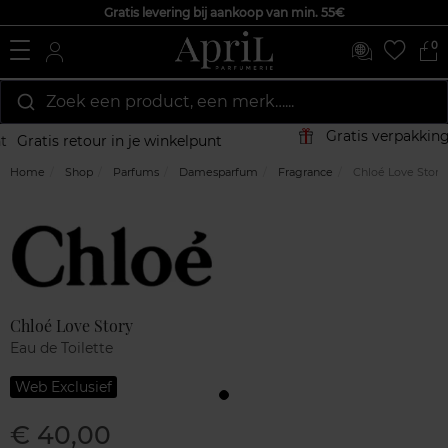
Gratis levering bij aankoop van min. 55€
0
Zoek een product, een merk…...
Gratis verpakking
Gratis retour in je winkelpunt
Home
Shop
Parfums
Damesparfum
Fragrance
Chloé Love Story
Marque
Klantenreviews
Chloé Love Story
Eau de Toilette
Web Exclusief
€ 40,00