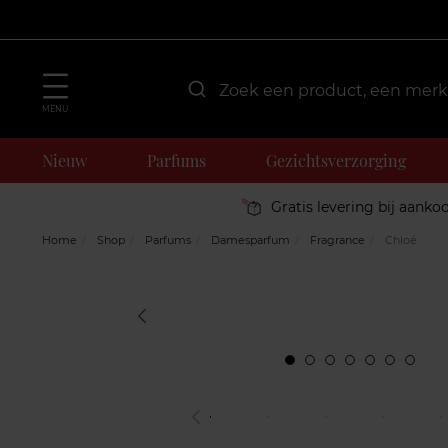
MENU
Nieuw
Parfums
Gezichtsverzorging
Gratis levering bij aanko
Home
Shop
Parfums
Damesparfum
Fragrance
Chloé