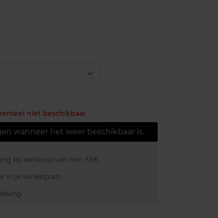
menteel niet beschikbaar
gen wanneer het weer beschikbaar is.
ring bij aankoop van min. 55€
r in je winkelpunt
akking