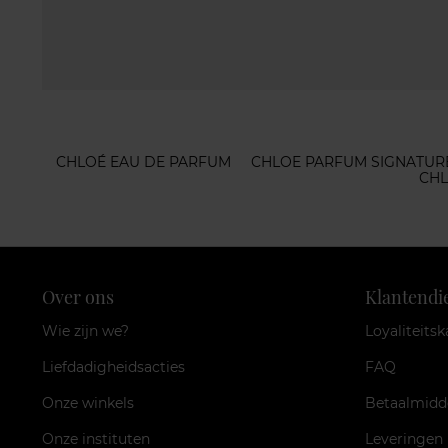
CHLOÉ EAU DE PARFUM
CHLOE PARFUM SIGNATUR
CHL
Over ons
Klantendi
Wie zijn we?
Loyaliteitsk
Liefdadigheidsacties
FAQ
Onze winkels
Betaalmidd
Onze instituten
Leveringen