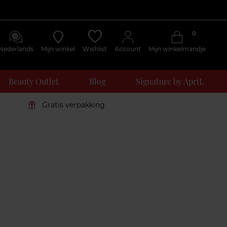
0
Nederlands
Mijn winkel
Wishlist
Account
Mijn winkelmandje
Beauty Outlet
Blog
Signature by ApriL
Gratis verpakking
Klantenreviews