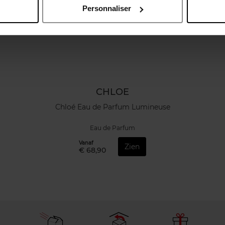
Personnaliser
CHLOE
Chloé Eau de Parfum Lumineuse
Eau de Parfum
Vanaf
Zien
€ 68,90