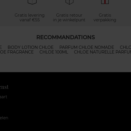
Gratis levering
Gratis retour
Gratis
vanaf €55
in je winkelpunt
verpakking
RECOMMANDATIONS
E
BODY LOTION CHLOE
PARFUM CHLOE NOMADE
CHLO
OE FRAGRANCE
CHLOE 100ML
CHLOE NATURELLE PARFU
enst
aart
elen