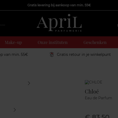
Gratis levering bij aankoop van min. 55€
Make-up
Onze instituten
Geschenken
op van min. 55€
Gratis retour in je winkelpunt
Marque
Chloé
Eau de Parfum
€ 83,50