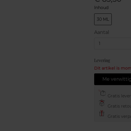
Inhoud
30 ML
Aantal
1
Levering
Dit artikel is mo
Me verwitti
Gratis leve
Gratis retou
Gratis verp