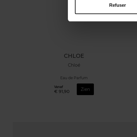
Refuser
CHLOE
Chloé
Eau de Parfum
Vanaf
Zien
€ 91,90