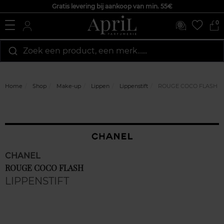
Gratis levering bij aankoop van min. 55€
0
Zoek een product, een merk…...
Home
Shop
Make-up
Lippen
Lippenstift
ROUGE COCO FLASH
CHANEL
ROUGE COCO FLASH
LIPPENSTIFT