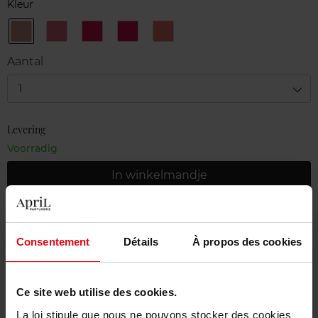
Kleur
116
118
122
126
144
Play
Swing
MOVE
Aantal
1
Levering
Voorradig
In winkelmandje
Gratis levering bij aankoop van min. 55€
Gratis retour in je winkelpunt
Consentement
Détails
À propos des cookies
Gratis verpakking
Ce site web utilise des cookies.
La loi stipule que nous ne pouvons stocker des cookies