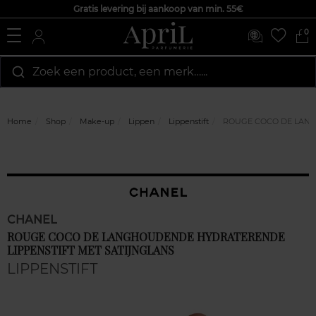
Gratis levering bij aankoop van min. 55€
0
Zoek een product, een merk…...
Home
Shop
Make-up
Lippen
Lippenstift
ROUGE COCO DE LANG
CHANEL
ROUGE COCO DE LANGHOUDENDE HYDRATERENDE
LIPPENSTIFT MET SATIJNGLANS
LIPPENSTIFT