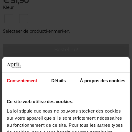
€ 51,90
Kleur
106
134
DEAUVILLE
ÉDIMBOURG
3.5G
3.5G
Selecteer de productkenmerken.
Bestel nu!
Gratis levering bij aankoop van min. 55€
Gratis retour in je winkelpunt
Consentement
Détails
À propos des cookies
Gratis verpakking
Ce site web utilise des cookies.
La loi stipule que nous ne pouvons stocker des cookies
sur votre appareil que s’ils sont strictement nécessaires
Beschrijving
au fonctionnement de ce site. Pour tous les autres types