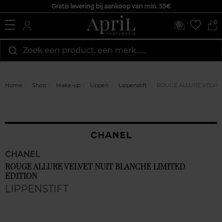
Gratis levering bij aankoop van min. 55€
0
Zoek een product, een merk…...
Home
Shop
Make-up
Lippen
Lippenstift
ROUGE ALLURE VELVET 
CHANEL
ROUGE ALLURE VELVET NUIT BLANCHE LIMITED
EDITION
LIPPENSTIFT