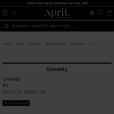
Gratis levering bij aankoop van min. 55€
0
Zoek een product, een merk…...
Home
Shop
Parfums
Damesparfum
Fragrance
N°5
CHANEL
N°5
EAU DE PARFUM
Web Exclusief