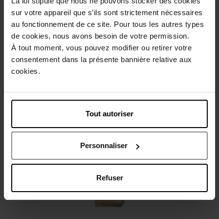
La loi stipule que nous ne pouvons stocker des cookies
sur votre appareil que s’ils sont strictement nécessaires
au fonctionnement de ce site. Pour tous les autres types
Beschrijving
de cookies, nous avons besoin de votre permission.
À tout moment, vous pouvez modifier ou retirer votre
consentement dans la présente bannière relative aux
Gebruiksadvies
cookies.
Karakteristieken
Tout autoriser
Nog iets vergeten ?
Personnaliser
Refuser