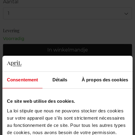
Aantal
1
Levering
Voorradig
In winkelmandje
Gratis levering bij aankoop van min. 55€
Gratis retour in je winkelpunt
Consentement
Détails
À propos des cookies
Gratis verpakking
Ce site web utilise des cookies.
La loi stipule que nous ne pouvons stocker des cookies
sur votre appareil que s’ils sont strictement nécessaires
Beschrijving
au fonctionnement de ce site. Pour tous les autres types
de cookies, nous avons besoin de votre permission.