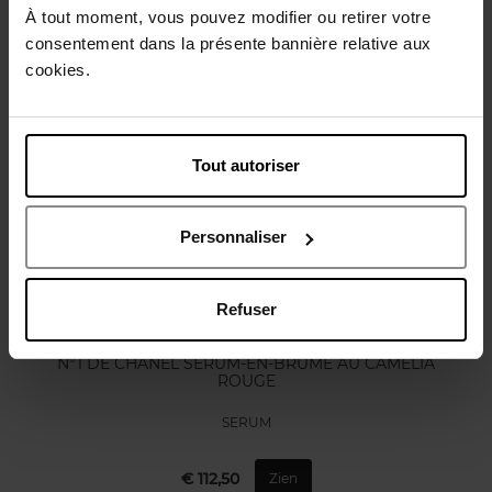
À tout moment, vous pouvez modifier ou retirer votre
Karakteristieken
consentement dans la présente bannière relative aux
cookies.
Nog iets vergeten ?
Tout autoriser
Personnaliser
Refuser
CHANEL
N°1 DE CHANEL SÉRUM-EN-BRUME AU CAMÉLIA
ROUGE
SERUM
€ 112,50
Zien