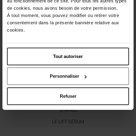
au fonctionnement de ce site. Pour tous les autres types
de cookies, nous avons besoin de votre permission.
Gebruiksadvies
À tout moment, vous pouvez modifier ou retirer votre
consentement dans la présente bannière relative aux
Karakteristieken
cookies.
Nog iets vergeten ?
Tout autoriser
Personnaliser
Refuser
CHANEL
LE LIFT SÉRUM