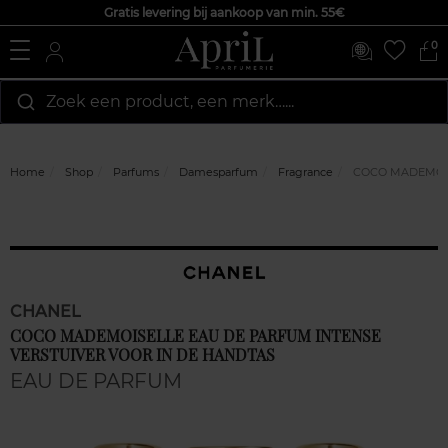
Gratis levering bij aankoop van min. 55€
0
Zoek een product, een merk…...
Home
Shop
Parfums
Damesparfum
Fragrance
COCO MADEMOISELL
CHANEL
COCO MADEMOISELLE EAU DE PARFUM INTENSE
VERSTUIVER VOOR IN DE HANDTAS
EAU DE PARFUM