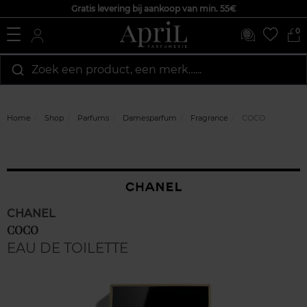
Gratis levering bij aankoop van min. 55€
0
Zoek een product, een merk…...
Home
Shop
Parfums
Damesparfum
Fragrance
COCO
CHANEL
COCO
EAU DE TOILETTE