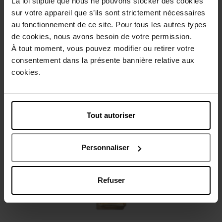
La loi stipule que nous ne pouvons stocker des cookies
sur votre appareil que s’ils sont strictement nécessaires
au fonctionnement de ce site. Pour tous les autres types
Beschrijving
de cookies, nous avons besoin de votre permission.
À tout moment, vous pouvez modifier ou retirer votre
consentement dans la présente bannière relative aux
Gebruiksadvies
cookies.
Karakteristieken
Tout autoriser
Nog iets vergeten ?
Personnaliser
Refuser