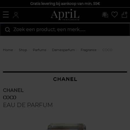
Gratis levering bij aankoop van min. 55€
0
Zoek een product, een merk…...
Home
Shop
Parfums
Damesparfum
Fragrance
COCO
CHANEL
COCO
EAU DE PARFUM