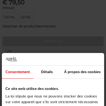
€ 79,50
Inhoud
100 ML
50 ML
Selecteer de productkenmerken.
Bestel nu!
Gratis levering bij aankoop van min. 55€
Gratis retour in je winkelpunt
Gratis verpakking
Consentement
Détails
À propos des cookies
Ce site web utilise des cookies.
La loi stipule que nous ne pouvons stocker des cookies
Beschrijving
sur votre appareil que s’ils sont strictement nécessaires