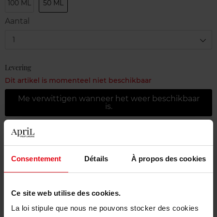
100 ML
50 ML
Aantal
1
Levering
Dit artikel is momenteel niet beschikbaar
Me verwittigen wanneer het weer beschikbaar
is.
Gratis levering bij aankoop van min. 55€
Gratis retour in je winkelpunt
Consentement
Détails
À propos des cookies
Gratis verpakking
Ce site web utilise des cookies.
La loi stipule que nous ne pouvons stocker des cookies