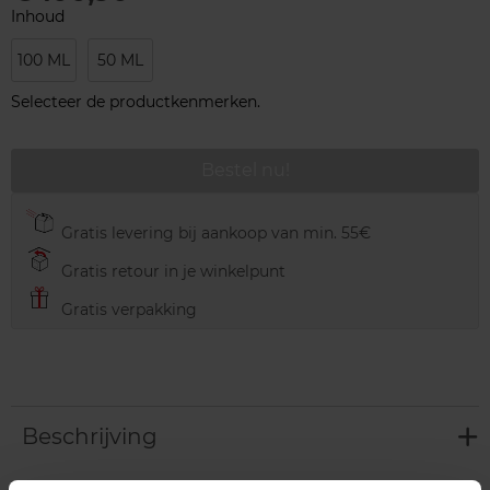
Inhoud
100 ML
50 ML
Selecteer de productkenmerken.
Bestel nu!
Gratis levering bij aankoop van min. 55€
Gratis retour in je winkelpunt
Gratis verpakking
Beschrijving