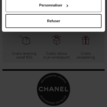
Personnaliser
€ 84,90
Zien
Refuser
Gratis levering
Gratis retour
Gratis
vanaf €55
in je winkelpunt
verpakking