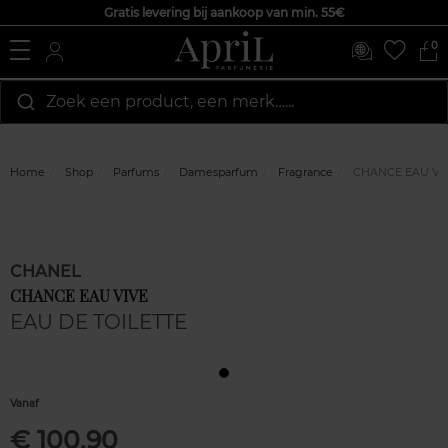
Gratis levering bij aankoop van min. 55€
0
Zoek een product, een merk…...
Home
Shop
Parfums
Damesparfum
Fragrance
CHANCE EAU VI
CHANEL
CHANCE EAU VIVE
EAU DE TOILETTE
Vanaf
€ 100,90