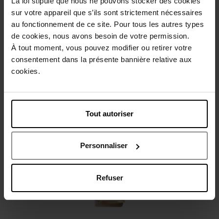
La loi stipule que nous ne pouvons stocker des cookies
sur votre appareil que s’ils sont strictement nécessaires
au fonctionnement de ce site. Pour tous les autres types
Beschrijving
de cookies, nous avons besoin de votre permission.
À tout moment, vous pouvez modifier ou retirer votre
consentement dans la présente bannière relative aux
Gebruiksadvies
cookies.
Karakteristieken
Tout autoriser
Nog iets vergeten ?
Personnaliser
Refuser