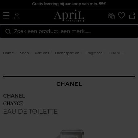
Gratis levering bij aankoop van min. 55€
0
Zoek een product, een merk…...
Home
Shop
Parfums
Damesparfum
Fragrance
CHANCE
CHANEL
CHANCE
EAU DE TOILETTE