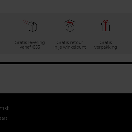
Gratis levering
Gratis retour
Gratis
vanaf €55
in je winkelpunt
verpakking
enst
aart