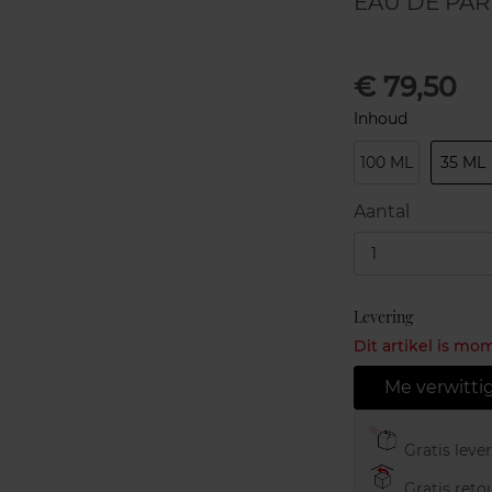
EAU DE PA
€ 79,50
Inhoud
100 ML
35 ML
Aantal
1
Levering
Dit artikel is mo
Me verwitti
Gratis leve
Gratis retou