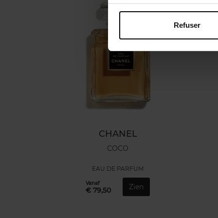
Refuser
CHANEL
COCO
EAU DE PARFUM
Vanaf
Zien
€ 79,50