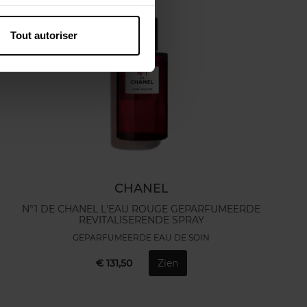
Tout autoriser
CHANEL
N°1 DE CHANEL L'EAU ROUGE GEPARFUMEERDE
REVITALISERENDE SPRAY
GEPARFUMEERDE EAU DE SOIN
€ 131,50
Zien