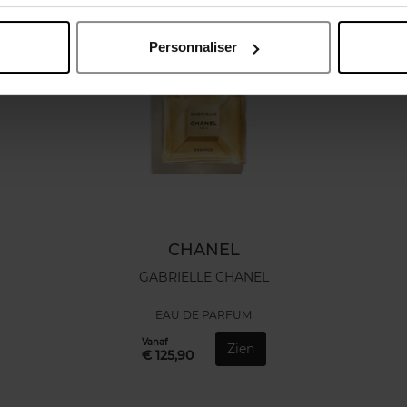
Personnaliser
CHANEL
GABRIELLE CHANEL
EAU DE PARFUM
Vanaf
Zien
€ 125,90