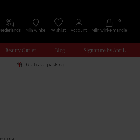
0
Nederlands
Mijn winkel
Wishlist
Account
Mijn winkelmandje
Beauty Outlet
Blog
Signature by ApriL
Gratis verpakking