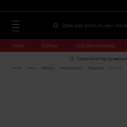
MENU
Nieuw
Parfums
Gezichtsverzorging
Gratis levering bij aanko
Home
Shop
Parfums
Damesparfum
Fragrance
ALLURE