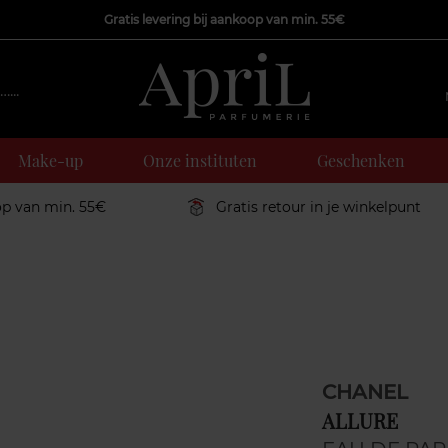
Gratis levering bij aankoop van min. 55€
Make-up
Onze instituten
Geschenken
op van min. 55€
Gratis retour in je winkelpunt
CHANEL
ALLURE