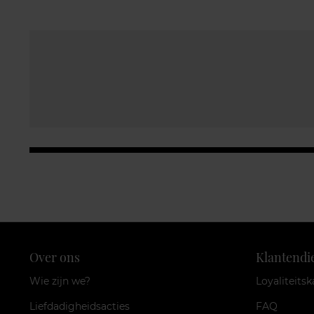
Over ons
Klantendi
Wie zijn we?
Loyaliteitsk
Liefdadigheidsacties
FAQ