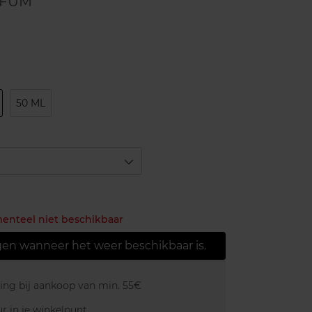
RFUM
50 ML
menteel niet beschikbaar
gen wanneer het weer beschikbaar is.
ring bij aankoop van min. 55€
r in je winkelpunt