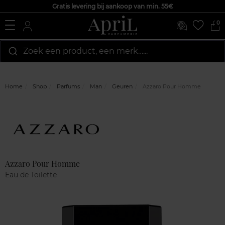
Gratis levering bij aankoop van min. 55€
0
Zoek een product, een merk…...
Home
Shop
Parfums
Man
Geuren
Azzaro Pour Homme
Marque
Klantenreviews
Azzaro Pour Homme
Eau de Toilette