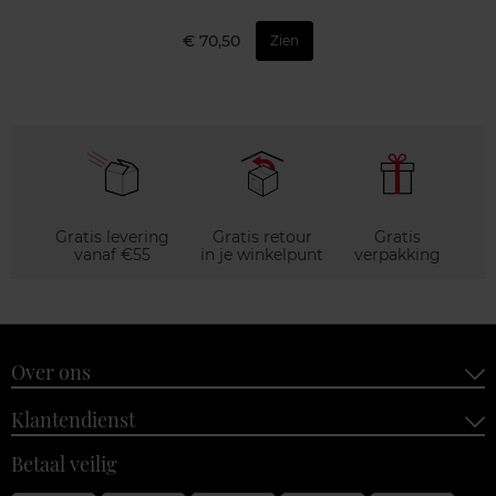
€ 70,50
Zien
Gratis levering
Gratis retour
Gratis
vanaf €55
in je winkelpunt
verpakking
Over ons
Klantendienst
Betaal veilig