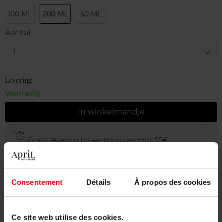
100 ML
200 ML
50 ML
Aantal
1
Levering
Voorradig
In winkelmandje
Gratis levering bij aankoop van min. 55€
Gratis retour in je winkelpunt
Gratis verpakking
Consentement
Détails
À propos des cookies
Ce site web utilise des cookies.