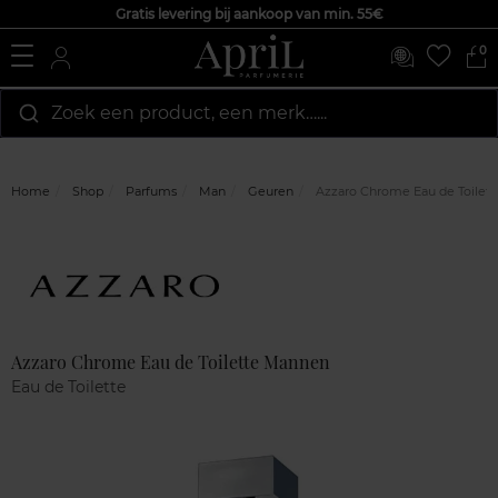
Gratis levering bij aankoop van min. 55€
0
Zoek een product, een merk…...
Home
Shop
Parfums
Man
Geuren
Azzaro Chrome Eau de Toilet
Marque
Klantenreviews
Azzaro Chrome Eau de Toilette Mannen
Eau de Toilette