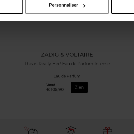
Personnaliser
ZADIG & VOLTAIRE
This is Really Her! Eau de Parfum Intense
Eau de Parfum
Vanaf
Zien
€ 105,90