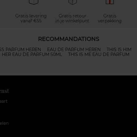
Gratis levering
Gratis retour
Gratis
vanaf €55
in je winkelpunt
verpakking
RECOMMANDATIONS
SS PARFUM HEREN
EAU DE PARFUM HEREN
THIS IS HIM
HER EAU DE PARFUM 50ML
THIS IS ME EAU DE PARFUM
enst
aart
elen