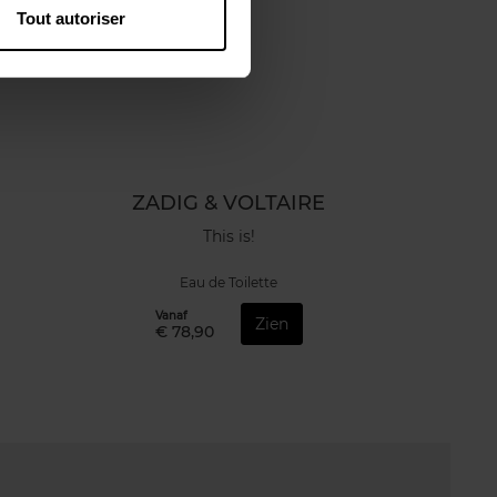
Tout autoriser
ZADIG & VOLTAIRE
This is!
Eau de Toilette
Vanaf
Zien
€ 78,90