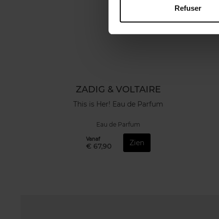
Refuser
ZADIG & VOLTAIRE
This is Her! Eau de Parfum
Eau de Parfum
Vanaf
Zien
€ 67,90