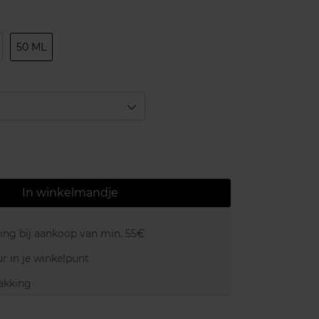
50 ML
In winkelmandje
ring bij aankoop van min. 55€
r in je winkelpunt
akking