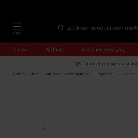
MENU
Nieuw
Parfums
Gezichtsverzorging
Gratis levering bij aanko
Home
Shop
Parfums
Damesparfum
Fragrance
This is Her