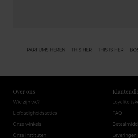
PARFUMS HEREN
THIS HER
THIS IS HER
BO
Over ons
Klantendi
Wie zijn we?
Loyaliteitsk
Liefdadigheidsacties
FAQ
Onze winkels
Betaalmidd
Onze instituten
Leveringen