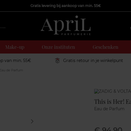
Gratis levering bij aankoop van min. 55€
Make-up
Onze instituten
Geschenken
op van min. 55€
Gratis retour in je winkelpunt
! Eau de Parfum
Marque
This is Her! 
Eau de Parfum
€ 94,90