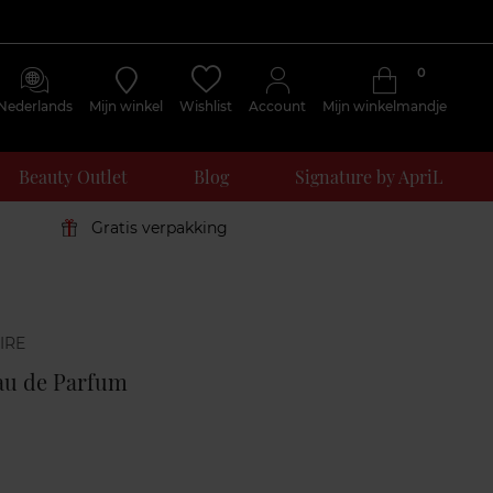
0
Nederlands
Mijn winkel
Wishlist
Account
Mijn winkelmandje
Beauty Outlet
Blog
Signature by ApriL
Gratis verpakking
Klantenreviews
Eau de Parfum