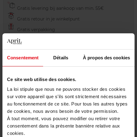
Gratis levering bij aankoop van min. 55€
Gratis retour in je winkelpunt
Gratis verpakking
Consentement
Détails
À propos des cookies
Beschrijving
Ce site web utilise des cookies.
Karakteristieken
La loi stipule que nous ne pouvons stocker des cookies
sur votre appareil que s’ils sont strictement nécessaires
au fonctionnement de ce site. Pour tous les autres types
Review
Beleid inzake klantbeoordelingen
de cookies, nous avons besoin de votre permission.
À tout moment, vous pouvez modifier ou retirer votre
Nog iets vergeten ?
consentement dans la présente bannière relative aux
cookies.