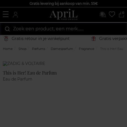
Gratis levering bij aankoop van min. 55€
0
Zoek een product, een merk…...
Gratis retour in je winkelpunt
Gratis verpakk
Home
Shop
Parfums
Damesparfum
Fragrance
This is Her! Eau 
Marque
Klantenreviews
This is Her! Eau de Parfum
Eau de Parfum