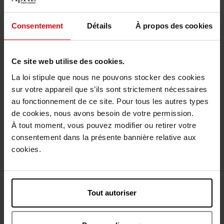
N°9
Rouge
Consentement
Détails
À propos des cookies
Laque
Aantal
1
Ce site web utilise des cookies.
La loi stipule que nous ne pouvons stocker des cookies
Levering
sur votre appareil que s’ils sont strictement nécessaires
Dit artikel is momenteel niet beschikbaar
au fonctionnement de ce site. Pour tous les autres types
de cookies, nous avons besoin de votre permission.
Me verwittigen wanneer het weer beschikbaar
is.
À tout moment, vous pouvez modifier ou retirer votre
consentement dans la présente bannière relative aux
cookies.
Gratis levering bij aankoop van min. 55€
Gratis retour in je winkelpunt
Gratis verpakking
Tout autoriser