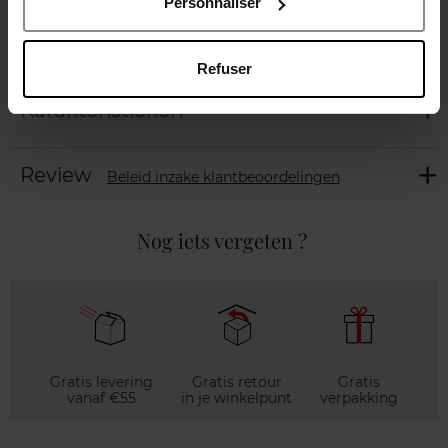
Personnaliser
Beschrijving
Refuser
Karakteristieken
Review
Beleid inzake klantbeoordelingen
Nog iets vergeten ?
Gratis levering
Gratis retour
Gratis
vanaf €55
in je winkelpunt
verpakking