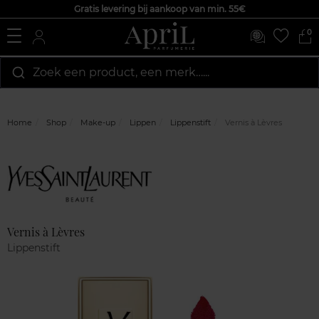
Gratis levering bij aankoop van min. 55€
0
Zoek een product, een merk…...
Home
Shop
Make-up
Lippen
Lippenstift
Vernis à Lèvres
Marque
Klantenreviews
Vernis à Lèvres
Lippenstift