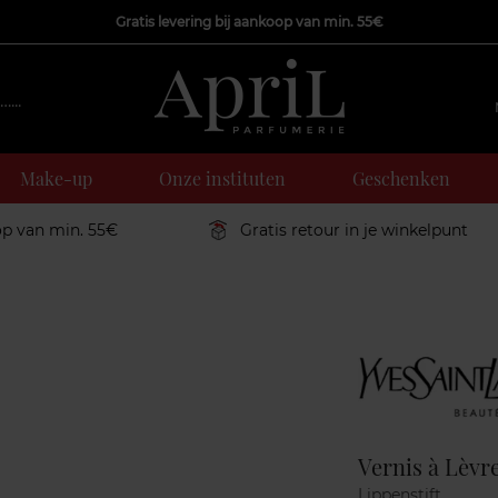
Gratis levering bij aankoop van min. 55€
Make-up
Onze instituten
Geschenken
op van min. 55€
Gratis retour in je winkelpunt
Marque
Vernis à Lèvr
Lippenstift