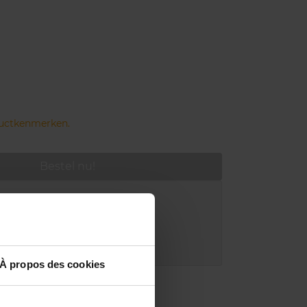
ductkenmerken.
Bestel nu!
ring bij aankoop van min. 55€
r in je winkelpunt
akking
À propos des cookies