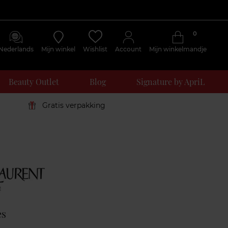
0
Nederlands
Mijn winkel
Wishlist
Account
Mijn winkelmandje
Beauty Outlet
Blog
Signature by ApriL
Gratis verpakking
Klantenreviews
es