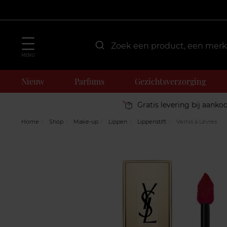
MENU
Nieuw
Parfums
Gezichtsverzorging
Gratis levering bij aanko
Home
Shop
Make-up
Lippen
Lippenstift
Vernis à Lèvres