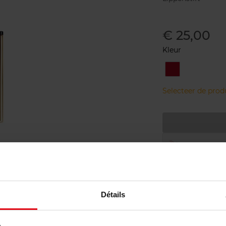
€ 25,00
Kleur
N°9
Rouge
Laque
Selecteer de pro
Gratis leve
Gratis retou
Gratis verp
Détails