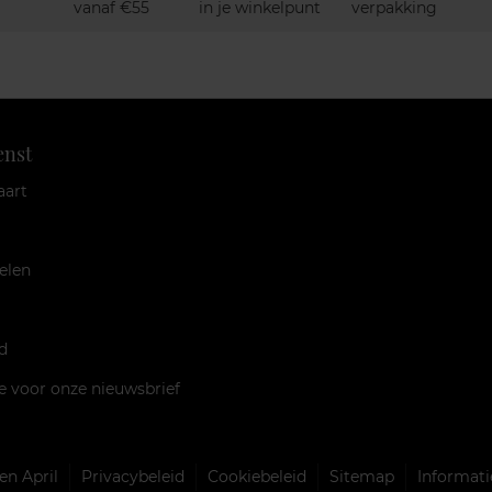
vanaf €55
in je winkelpunt
verpakking
enst
aart
elen
d
je voor onze nieuwsbrief
n April
Privacybeleid
Cookiebeleid
Sitemap
Informati