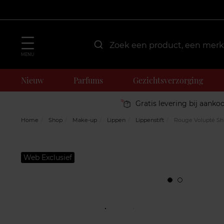
MENU
Nieuw
Parfums
Gezichtsverzorging
Gratis levering bij aanko
Home
Shop
Make-up
Lippen
Lippenstift
Rouge Volupté Shin
Web Exclusief