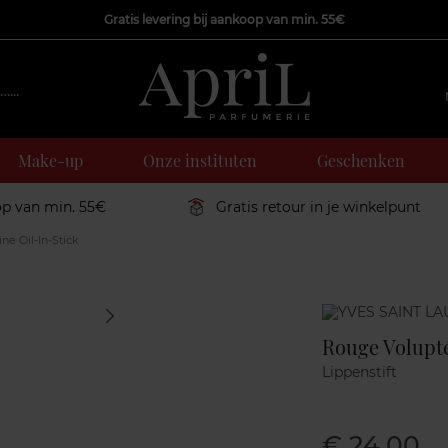
Gratis levering bij aankoop van min. 55€
Make-up
Onze instituten
Geschenken
op van min. 55€
Gratis retour in je winkelpunt
e Oil-In-Stick
Marque
Rouge Volupté
Lippenstift
€ 24,00