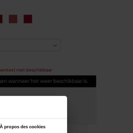
hili
Rose
Rouge
Tonique
Afrique
Cape
o
80
87
83
menteel niet beschikbaar
gen wanneer het weer beschikbaar is.
ring bij aankoop van min. 55€
r in je winkelpunt
akking
À propos des cookies