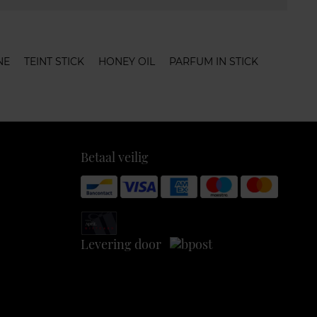
NE
TEINT STICK
HONEY OIL
PARFUM IN STICK
Betaal veilig
Levering door