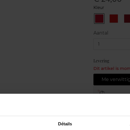
Kleur
45
46
C
Rouge
Orange
Tuxedo
Perfect
Aantal
1
Levering
Dit artikel is mo
Me verwitti
Gratis leve
Gratis retou
Gratis verp
Détails