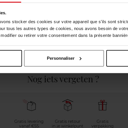
ies.
uvons stocker des cookies sur votre appareil que s’ils sont stri
our tous les autres types de cookies, nous avons besoin de votr
odifier ou retirer votre consentement dans la présente bannière
Personnaliser
elingen
Nog iets vergeten ?
Gratis levering
Gratis retour
Gratis
vanaf €55
in je winkelpunt
verpakking