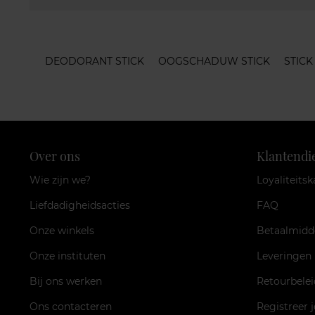
DEODORANT STICK
OOGSCHADUW STICK
STIC
Over ons
Klantendi
Wie zijn we?
Loyaliteitsk
Liefdadigheidsacties
FAQ
Onze winkels
Betaalmidd
Onze instituten
Leveringen
Bij ons werken
Retourbelei
Ons contacteren
Registreer 