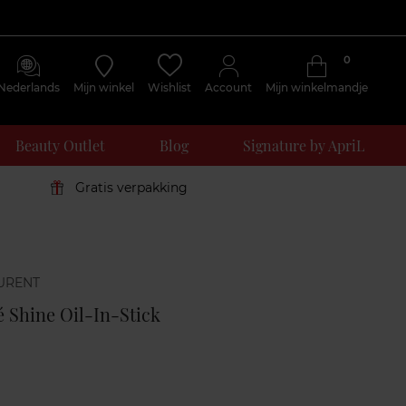
0
Nederlands
Mijn winkel
Wishlist
Account
Mijn winkelmandje
Beauty Outlet
Blog
Signature by ApriL
Gratis verpakking
Klantenreviews
 Shine Oil-In-Stick