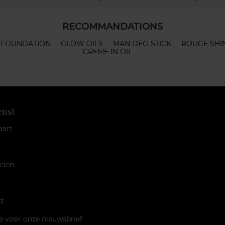
RECOMMANDATIONS
K FOUNDATION
GLOW OILS
MAN DEO STICK
ROUGE SHI
CREME IN OIL
enst
aart
elen
d
je voor onze nieuwsbrief