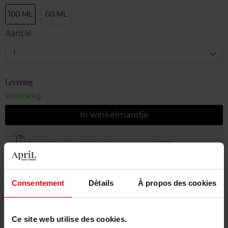
100 ML
60 ML
Aantal
1
Levering
Voorradig
In winkelmandje
Gratis levering bij aankoop van min. 55€
Gratis retour in je winkelpunt
Gratis verpakking
Consentement
Détails
À propos des cookies
Ce site web utilise des cookies.