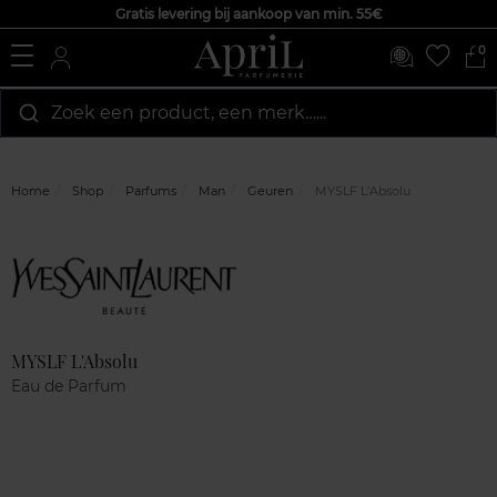
Gratis levering bij aankoop van min. 55€
0
Zoek een product, een merk…...
Home
Shop
Parfums
Man
Geuren
MYSLF L'Absolu
Marque
Klantenreviews
MYSLF L'Absolu
Eau de Parfum