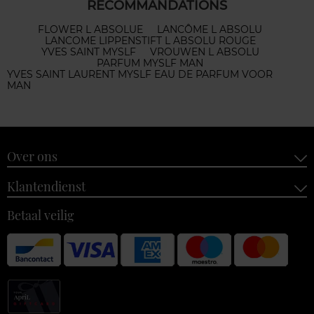
RECOMMANDATIONS
FLOWER L ABSOLUE
LANCÔME L ABSOLU
LANCOME LIPPENSTIFT L ABSOLU ROUGE
YVES SAINT MYSLF
VROUWEN L ABSOLU
PARFUM MYSLF MAN
YVES SAINT LAURENT MYSLF EAU DE PARFUM VOOR
MAN
Over ons
Klantendienst
Betaal veilig