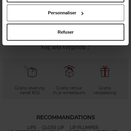
Karakteristieken
Personnaliser
Review
Beleid inzake klantbeoordelingen
Refuser
Nog iets vergeten ?
Gratis levering
Gratis retour
Gratis
vanaf €55
in je winkelpunt
verpakking
RECOMMANDATIONS
LIPS
GLOSS LIP
LIP PLUMPER