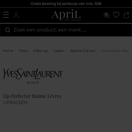
Gratis levering bij aankoop van min. 55€
0
Zoek een product, een merk…...
Home
Shop
Make-up
Lippen
Baume à lèvres
Lip Perfector Baum
Marque
Klantenreviews
Lip Perfector Baume Lèvres
LIPBALSEM