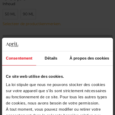
Inhoud
50 ML
90 ML
Selecteer de productkenmerken.
Bestel nu!
Gratis levering bij aankoop van min. 55€
Consentement
Détails
À propos des cookies
Gratis retour in je winkelpunt
Gratis verpakking
Ce site web utilise des cookies.
La loi stipule que nous ne pouvons stocker des cookies
sur votre appareil que s’ils sont strictement nécessaires
au fonctionnement de ce site. Pour tous les autres types
Beschrijving
de cookies, nous avons besoin de votre permission.
À tout moment, vous pouvez modifier ou retirer votre