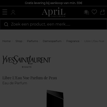
Gratis levering bij aankoop van min. 55€
0
Zoek een product, een merk…...
Home
Shop
Parfums
Damesparfum
Fragrance
Libre L'Eau Nue 
Marque
Klantenreviews
Libre L'Eau Nue Parfum de Peau
Eau de Parfum