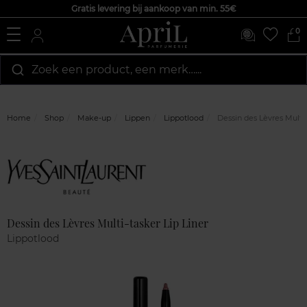
Gratis levering bij aankoop van min. 55€
0
Zoek een product, een merk…...
Home
Shop
Make-up
Lippen
Lippotlood
Dessin des Lèvres Multi-
Marque
Klantenreviews
Dessin des Lèvres Multi-tasker Lip Liner
Lippotlood