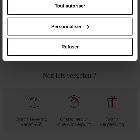
Tout autoriser
Beschrijving
Personnaliser
Karakteristieken
Refuser
Review
Beleid inzake klantbeoordelingen
Nog iets vergeten ?
Gratis levering
Gratis retour
Gratis
vanaf €55
in je winkelpunt
verpakking