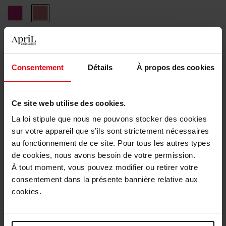
19
70
Le
Le
Fuchsia
Nu
Aantal
1
Consentement
Détails
À propos des cookies
Levering
Dit artikel is momenteel niet beschikbaar
Ce site web utilise des cookies.
Me verwittigen wanneer het weer beschikbaar
La loi stipule que nous ne pouvons stocker des cookies
is.
sur votre appareil que s’ils sont strictement nécessaires
au fonctionnement de ce site. Pour tous les autres types
Gratis levering bij aankoop van min. 55€
de cookies, nous avons besoin de votre permission.
À tout moment, vous pouvez modifier ou retirer votre
Gratis retour in je winkelpunt
consentement dans la présente bannière relative aux
Gratis verpakking
cookies.