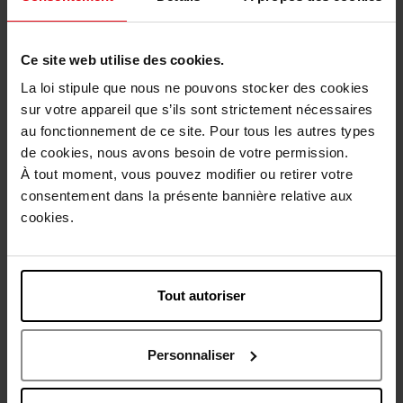
02
09
-
-
Fauve
Love
Ce site web utilise des cookies.
Selecteer de productkenmerken.
La loi stipule que nous ne pouvons stocker des cookies
sur votre appareil que s’ils sont strictement nécessaires
Bestel nu!
au fonctionnement de ce site. Pour tous les autres types
de cookies, nous avons besoin de votre permission.
Gratis levering bij aankoop van min. 55€
À tout moment, vous pouvez modifier ou retirer votre
consentement dans la présente bannière relative aux
Gratis retour in je winkelpunt
cookies.
Gratis verpakking
Tout autoriser
Beschrijving
Personnaliser
Karakteristieken