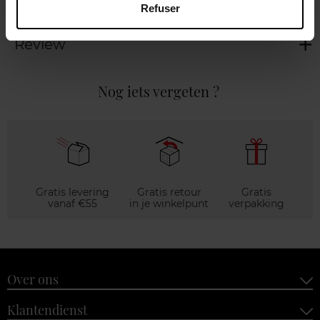
Refuser
Review
Nog iets vergeten ?
Gratis levering
Gratis retour
Gratis
vanaf €55
in je winkelpunt
verpakking
Over ons
Klantendienst