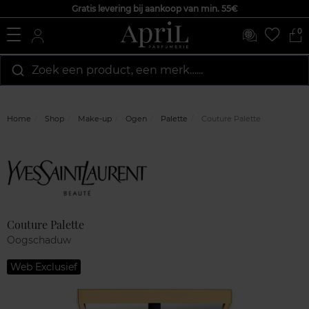
Gratis levering bij aankoop van min. 55€
0
Zoek een product, een merk…...
Home
Shop
Make-up
Ogen
Palette
Couture Palette
Marque
Klantenreviews
Couture Palette
Oogschaduw
Web Exclusief