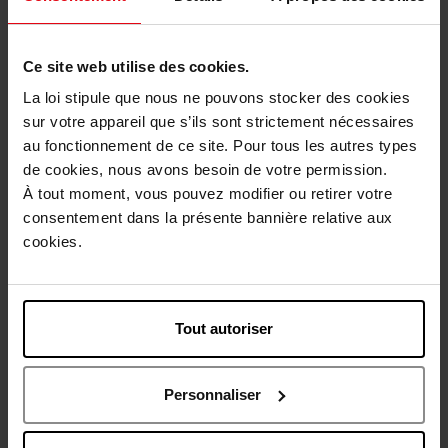
4
Brun
Essentiel
Ce site web utilise des cookies.
Selecteer de productkenmerken.
Satiné
La loi stipule que nous ne pouvons stocker des cookies
sur votre appareil que s’ils sont strictement nécessaires
Bestel nu!
au fonctionnement de ce site. Pour tous les autres types
de cookies, nous avons besoin de votre permission.
Gratis levering bij aankoop van min. 55€
À tout moment, vous pouvez modifier ou retirer votre
consentement dans la présente bannière relative aux
Gratis retour in je winkelpunt
cookies.
Gratis verpakking
Tout autoriser
Beschrijving
Personnaliser
Karakteristieken