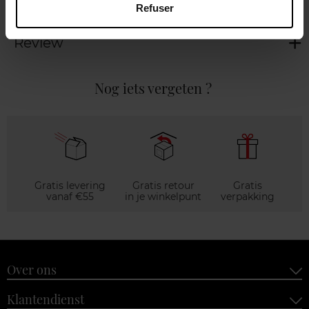
Refuser
Review
Nog iets vergeten ?
Gratis levering
Gratis retour
Gratis
vanaf €55
in je winkelpunt
verpakking
Over ons
Klantendienst