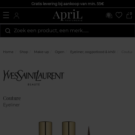
Gratis levering bij aankoop van min. 55€
0
Zoek een product, een merk…...
Home
Shop
Make-up
Ogen
Eyeliner, oogpotlood & khôl
Couture
Marque
Klantenreviews
Couture
Eyeliner