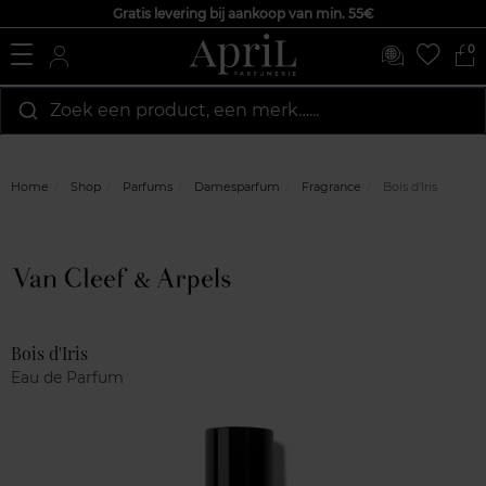
Gratis levering bij aankoop van min. 55€
0
Zoek een product, een merk…...
Home
Shop
Parfums
Damesparfum
Fragrance
Bois d'Iris
Marque
Klantenreviews
Bois d'Iris
Eau de Parfum