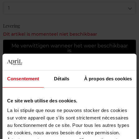
1
Levering
Dit artikel is momenteel niet beschikbaar
Me verwittigen wanneer het weer beschikbaar
is.
Gratis levering bij aankoop van min. 55€
Consentement
Détails
À propos des cookies
Gratis retour in je winkelpunt
Gratis verpakking
Ce site web utilise des cookies.
La loi stipule que nous ne pouvons stocker des cookies
sur votre appareil que s’ils sont strictement nécessaires
au fonctionnement de ce site. Pour tous les autres types
Beschrijving
de cookies, nous avons besoin de votre permission.