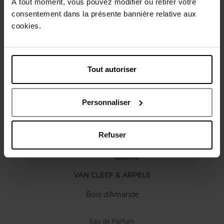
À tout moment, vous pouvez modifier ou retirer votre
Karakteristieken
consentement dans la présente bannière relative aux
cookies.
Review
Beleid inzake klantbeoordelingen
Tout autoriser
Nog iets vergeten ?
Personnaliser
Refuser
VAN CLEEF & ARPELS
Bois d'Amande
Eau de Parfum