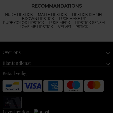
RECOMMANDATIONS
NUDE LIPSTICK
MATTE LIPSTICK
LIPSTICK RIMMEL
BROWN LIPSTICK
LUXE MAKE UP
PURE COLOR LIPSTICK
LUXE MERK
LIPSTICK SENSAI
LOVE ME LIPSTICK
VELVET LIPSTICK
Over ons
Klantendienst
Betaal veilig
Levering door