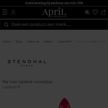
Gratis levering bij aankoop van min. 55€
0
Zoek een product, een merk…...
Home
Shop
Make-up
Lippen
Lippenstift
Pur Luxe Lipstick verzo
Marque
Klantenreviews
Pur Luxe Lipstick verzorging
Lippenstift