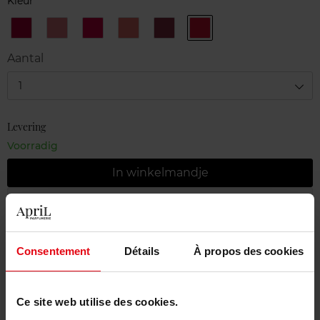
Kleur
300
301
302
303
304
305
-
-
-
-
-
-
Louise
Mathilde
Vittoria
Clélia
Elisa
Vanina
Aantal
1
Levering
Voorradig
In winkelmandje
Gratis levering bij aankoop van min. 55€
Gratis retour in je winkelpunt
Consentement
Détails
À propos des cookies
Gratis verpakking
Ce site web utilise des cookies.