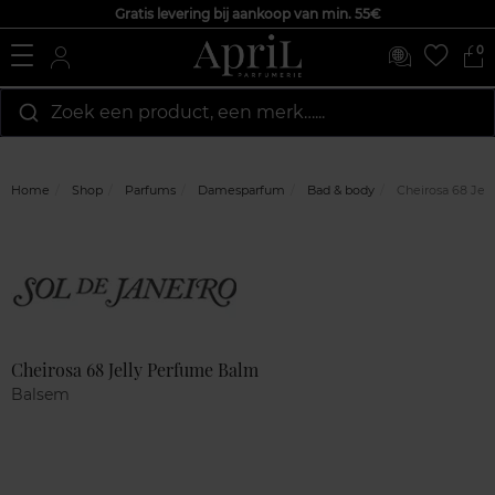
Gratis levering bij aankoop van min. 55€
0
Zoek een product, een merk…...
Home
Shop
Parfums
Damesparfum
Bad & body
Cheirosa 68 Jel
Marque
Klantenreviews
Cheirosa 68 Jelly Perfume Balm
Balsem