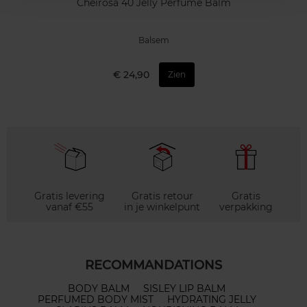
Cheirosa 40 Jelly Perfume Balm
Balsem
€ 24,90
Zien
Gratis levering
Gratis retour
Gratis
vanaf €55
in je winkelpunt
verpakking
RECOMMANDATIONS
BODY BALM
SISLEY LIP BALM
PERFUMED BODY MIST
HYDRATING JELLY