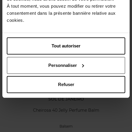
Karakteristieken
À tout moment, vous pouvez modifier ou retirer votre
consentement dans la présente bannière relative aux
cookies.
Review
Beleid inzake klantbeoordelingen
Nog iets vergeten ?
Tout autoriser
Personnaliser
Refuser
SOL DE JANEIRO
Cheirosa 40 Jelly Perfume Balm
Balsem