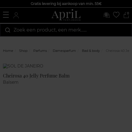
Gratis levering bij aankoop van min. 55€
0
Zoek een product, een merk…...
Home
Shop
Parfums
Damesparfum
Bad & body
Cheirosa 40 Jel
Marque
Klantenreviews
Cheirosa 40 Jelly Perfume Balm
Balsem