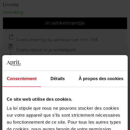
Levering
Voorradig
In winkelmandje
Gratis levering bij aankoop van min. 55€
Gratis retour in je winkelpunt
Gratis verpakking
Consentement
Détails
À propos des cookies
Beschrijving
Ce site web utilise des cookies.
La loi stipule que nous ne pouvons stocker des cookies
Gebruiksadvies
sur votre appareil que s’ils sont strictement nécessaires
au fonctionnement de ce site. Pour tous les autres types
de cookies, nous avons besoin de votre permission.