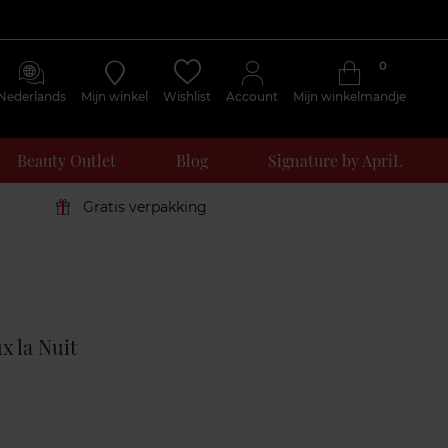
0
Nederlands
Mijn winkel
Wishlist
Account
Mijn winkelmandje
Beauty Outlet
Blog
Signature by ApriL
Gratis verpakking
Klantenreviews
 la Nuit