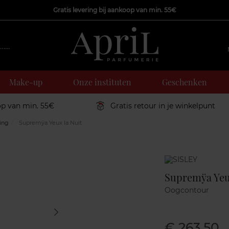
Gratis levering bij aankoop van min. 55€
Make-up
Onze instituten
Geschenken
op van min. 55€
Gratis retour in je winkelpunt
ing
Supremÿa Yeux la Nuit
Marque
Supremÿa Yeux
Oogcontour
€ 263,50