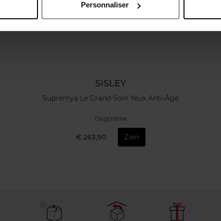
Personnaliser
SISLEY
Supremÿa Le Grand Soin Yeux Anti-Âge
Oogcrème
€ 263,90
Zien