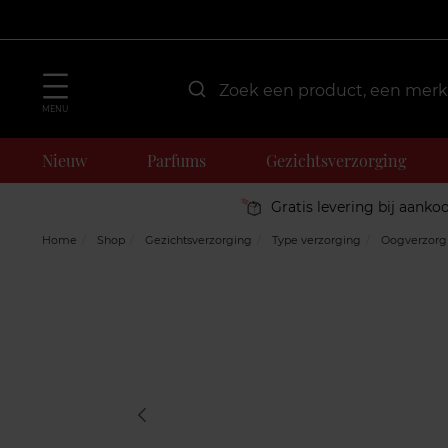
MENU
Nieuw
Parfums
Gezichtsverzorging
Gratis levering bij aanko
Home
Shop
Gezichtsverzorging
Type verzorging
Oogverzorg