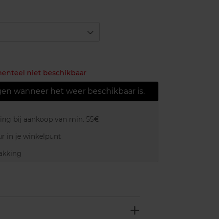
menteel niet beschikbaar
gen wanneer het weer beschikbaar is.
ring bij aankoop van min. 55€
r in je winkelpunt
akking