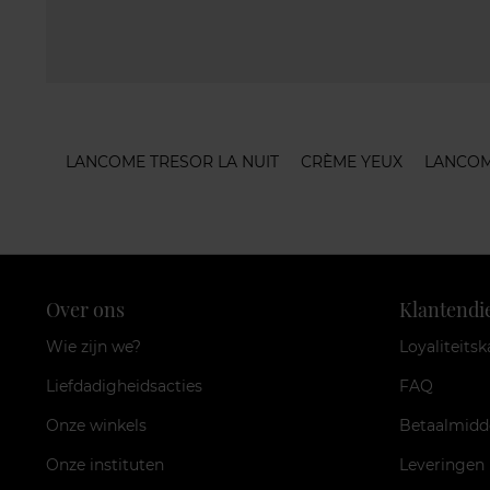
LANCOME TRESOR LA NUIT
CRÈME YEUX
LANCOM
Over ons
Klantendi
Wie zijn we?
Loyaliteitsk
Liefdadigheidsacties
FAQ
Onze winkels
Betaalmidd
Onze instituten
Leveringen