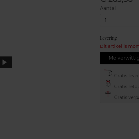
Aantal
1
Levering
Dit artikel is mo
Me verwitti
Gratis leve
Gratis retou
Gratis verp