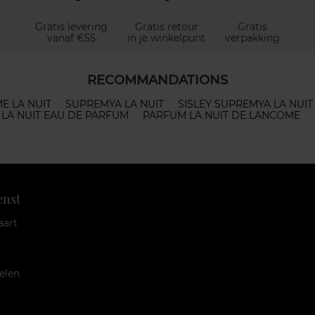
Gratis levering
Gratis retour
Gratis
vanaf €55
in je winkelpunt
verpakking
RECOMMANDATIONS
E LA NUIT
SUPREMŸA LA NUIT
SISLEY SUPREMYA LA NUIT
LA NUIT EAU DE PARFUM
PARFUM LA NUIT DE LANCOME
enst
aart
elen