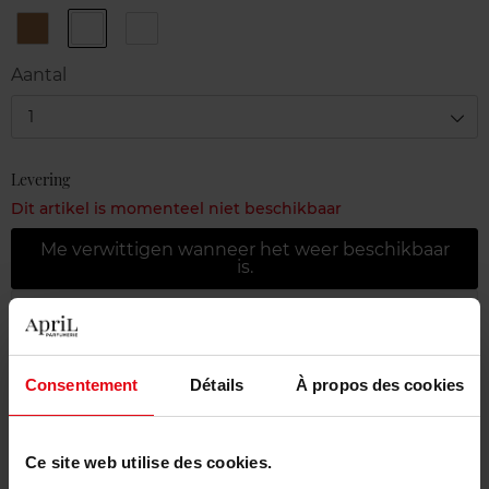
1
2
3
Natural
Golden
Amber
Aantal
1
Levering
Dit artikel is momenteel niet beschikbaar
Me verwittigen wanneer het weer beschikbaar
is.
Gratis levering bij aankoop van min. 55€
Gratis retour in je winkelpunt
Consentement
Détails
À propos des cookies
Gratis verpakking
Ce site web utilise des cookies.