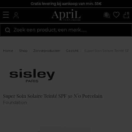
Gratis levering bij aankoop van min. 55€
0
Zoek een product, een merk…...
Home
Shop
Zonneproducten
Gezicht
Super Soin Solaire Teinté SPF
Marque
Klantenreviews
Super Soin Solaire Teinté SPF 30 N°0 Porcelain
Foundation