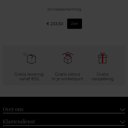
Zonnebescherming
€ 233,50
Zien
Gratis levering
Gratis retour
Gratis
vanaf €55
in je winkelpunt
verpakking
Over ons
Klantendienst