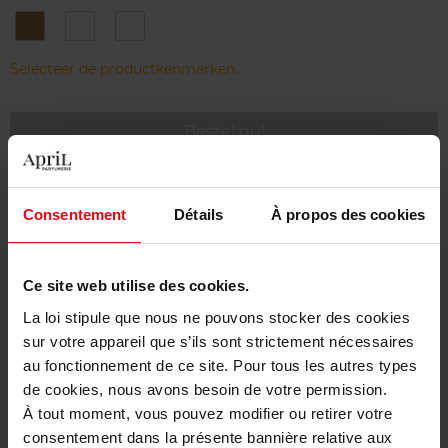
1
2
3
Natural
Golden
Amber
Selecteer de productkenmerken.
Bestel nu!
Gratis levering bij aankoop van min. 55€
Consentement
Détails
À propos des cookies
Gratis retour in je winkelpunt
Gratis verpakking
Ce site web utilise des cookies.
La loi stipule que nous ne pouvons stocker des cookies
sur votre appareil que s’ils sont strictement nécessaires
au fonctionnement de ce site. Pour tous les autres types
Beschrijving
de cookies, nous avons besoin de votre permission.
À tout moment, vous pouvez modifier ou retirer votre
consentement dans la présente bannière relative aux
Gebruiksadvies