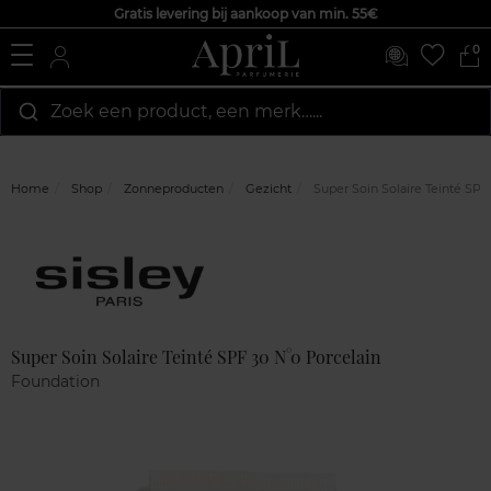
Gratis levering bij aankoop van min. 55€
0
Zoek een product, een merk…...
Home
Shop
Zonneproducten
Gezicht
Super Soin Solaire Teinté SPF
Marque
Klantenreviews
Super Soin Solaire Teinté SPF 30 N°0 Porcelain
Foundation