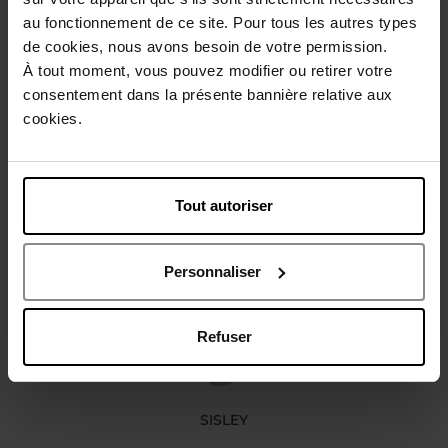
au fonctionnement de ce site. Pour tous les autres types
Gebruiksadvies
de cookies, nous avons besoin de votre permission.
À tout moment, vous pouvez modifier ou retirer votre
consentement dans la présente bannière relative aux
Karakteristieken
cookies.
Review
Beleid inzake klantbeoordelingen
Tout autoriser
Nog iets vergeten ?
Personnaliser
Refuser
SISLEY