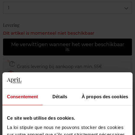
1
Levering
Dit artikel is momenteel niet beschikbaar
Me verwittigen wanneer het weer beschikbaar
is.
Gratis levering bij aankoop van min. 55€
Gratis retour in je winkelpunt
Gratis verpakking
Consentement
Détails
À propos des cookies
Ce site web utilise des cookies.
Beschrijving
La loi stipule que nous ne pouvons stocker des cookies
sur votre appareil que s’ils sont strictement nécessaires