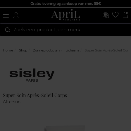
Gratis levering bij aankoop van min. 55€
0
Zoek een product, een merk…...
Home
Shop
Zonneproducten
Lichaam
Super Soin Après-Soleil Corp
Marque
Klantenreviews
Super Soin Après-Soleil Corps
Aftersun