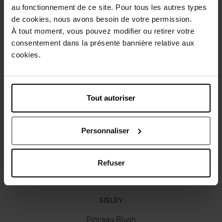
Gebruiksadvies
au fonctionnement de ce site. Pour tous les autres types
de cookies, nous avons besoin de votre permission.
À tout moment, vous pouvez modifier ou retirer votre
Karakteristieken
consentement dans la présente bannière relative aux
cookies.
Review
Beleid inzake klantbeoordelingen
Tout autoriser
Nog iets vergeten ?
Personnaliser
Refuser
SISLEY
Pinceau Blush