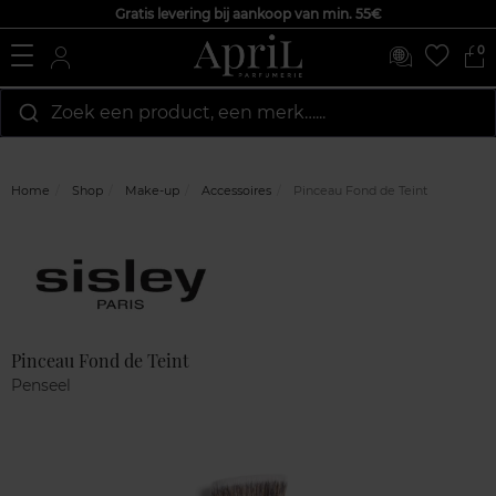
Gratis levering bij aankoop van min. 55€
0
Zoek een product, een merk…...
Home
Shop
Make-up
Accessoires
Pinceau Fond de Teint
Marque
Klantenreviews
Pinceau Fond de Teint
Penseel