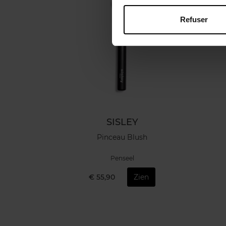
Refuser
SISLEY
Pinceau Blush
Penseel
€ 55,90
Zien