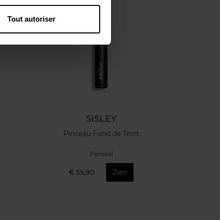
Tout autoriser
SISLEY
Pinceau Fond de Teint
Penseel
€ 55,90
Zien