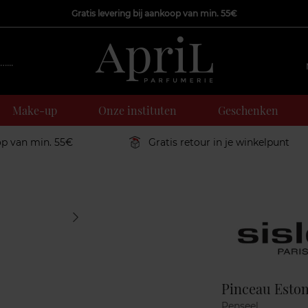
Gratis levering bij aankoop van min. 55€
Make-up
Onze instituten
Geschenken
op van min. 55€
Gratis retour in je winkelpunt
Marque
Pinceau Esto
Penseel