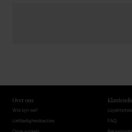
Over ons
Klantendi
Wie zijn we?
Loyaliteitsk
Liefdadigheidsacties
FAQ
Onze winkels
Betaalmidd