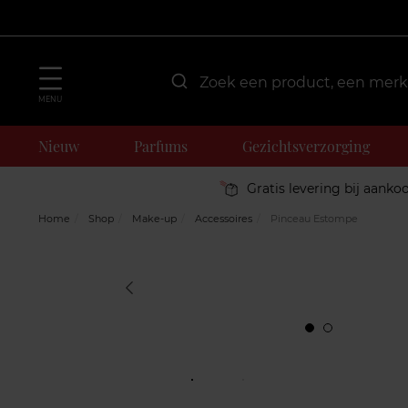
MENU
Nieuw
Parfums
Gezichtsverzorging
Gratis levering bij aanko
Home
Shop
Make-up
Accessoires
Pinceau Estompe