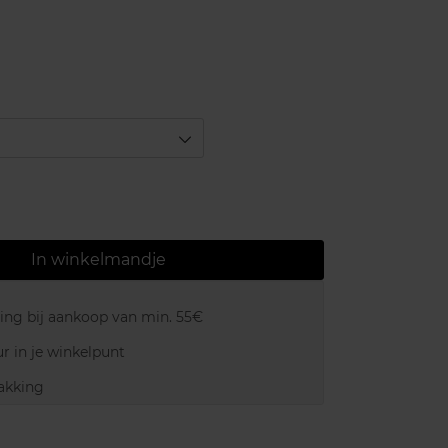
In winkelmandje
ring bij aankoop van min. 55€
r in je winkelpunt
akking