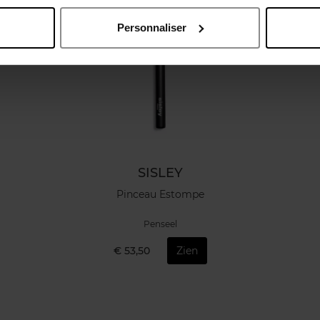
Personnaliser
SISLEY
Pinceau Estompe
Penseel
€ 53,50
Zien