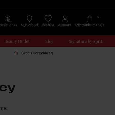
0
Nederlands
Mijn winkel
Wishlist
Account
Mijn winkelmandje
Beauty Outlet
Blog
Signature by ApriL
Gratis verpakking
Klantenreviews
mpe