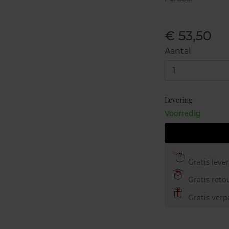
€ 53,50
Aantal
1
Levering
Voorradig
Gratis leve
Gratis retou
Gratis verp