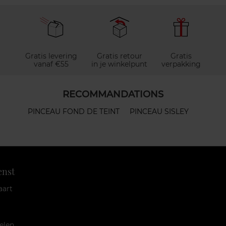
Gratis levering
Gratis retour
Gratis
vanaf €55
in je winkelpunt
verpakking
RECOMMANDATIONS
PINCEAU FOND DE TEINT
PINCEAU SISLEY
enst
aart
elen