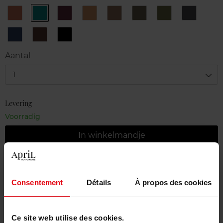
11
12
14
9
N°1
N°2
N°3
N°4
Copper
Emerald
Black
Pearl
Topaze
Bronze
Khaki
Steel
Rose
N°6
N°7
N°8
Marine
Havana
Black
Diamond
Aantal
1
Levering
Voorradig
In winkelmandje
Gratis levering bij aankoop van min. 55€
Gratis retour in je winkelpunt
Consentement
Détails
À propos des cookies
Gratis verpakking
Ce site web utilise des cookies.