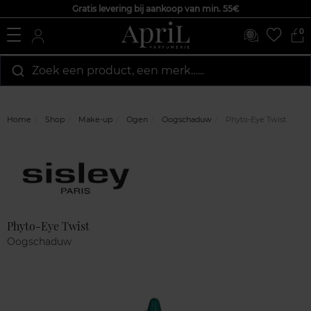
Gratis levering bij aankoop van min. 55€
0
Zoek een product, een merk…...
Home
Shop
Make-up
Ogen
Oogschaduw
Phyto-Eye Twist
Marque
Klantenreviews
Phyto-Eye Twist
Oogschaduw