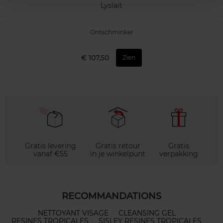
Lyslait
Ontschminker
€ 107,50
Zien
Gratis levering
Gratis retour
Gratis
vanaf €55
in je winkelpunt
verpakking
RECOMMANDATIONS
NETTOYANT VISAGE
CLEANSING GEL
RESINES TROPICALES
SISLEY RESINES TROPICALES