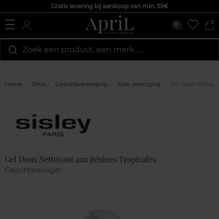
Gratis levering bij aankoop van min. 55€
0
Zoek een product, een merk…...
Home
Shop
Gezichtsverzorging
Type verzorging
Gel Doux Nettoyan
Marque
Klantenreviews
Gel Doux Nettoyant aux Résines Tropicales
Gezichtsreiniger