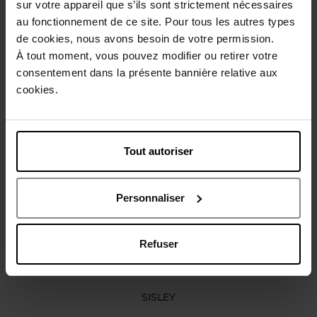
sur votre appareil que s’ils sont strictement nécessaires
Gebruiksadvies
au fonctionnement de ce site. Pour tous les autres types
de cookies, nous avons besoin de votre permission.
À tout moment, vous pouvez modifier ou retirer votre
Karakteristieken
consentement dans la présente bannière relative aux
cookies.
Review
Beleid inzake klantbeoordelingen
Tout autoriser
Nog iets vergeten ?
Personnaliser
Refuser
SISLEY