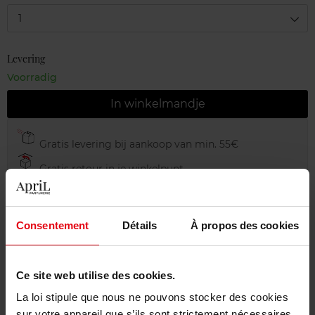
1
Levering
Voorradig
In winkelmandje
Gratis levering bij aankoop van min. 55€
Gratis retour in je winkelpunt
Gratis verpakking
Consentement
Détails
À propos des cookies
Beschrijving
Ce site web utilise des cookies.
La loi stipule que nous ne pouvons stocker des cookies
sur votre appareil que s’ils sont strictement nécessaires