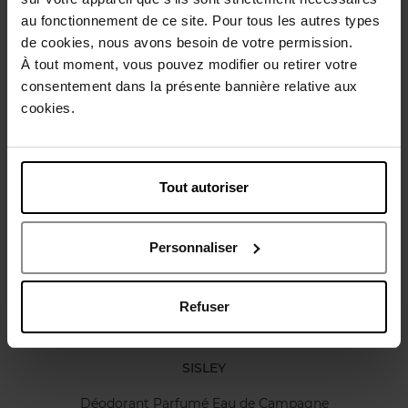
Gebruiksadvies
au fonctionnement de ce site. Pour tous les autres types
de cookies, nous avons besoin de votre permission.
À tout moment, vous pouvez modifier ou retirer votre
Karakteristieken
consentement dans la présente bannière relative aux
cookies.
Review
Beleid inzake klantbeoordelingen
Tout autoriser
Nog iets vergeten ?
Personnaliser
Refuser
SISLEY
Déodorant Parfumé Eau de Campagne