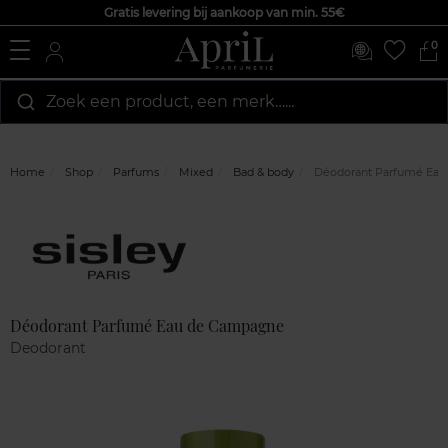
Gratis levering bij aankoop van min. 55€
0
Zoek een product, een merk…...
Home
Shop
Parfums
Mixed
Bad & body
Déodorant Parfumé Ea
Marque
Klantenreviews
Déodorant Parfumé Eau de Campagne
Deodorant