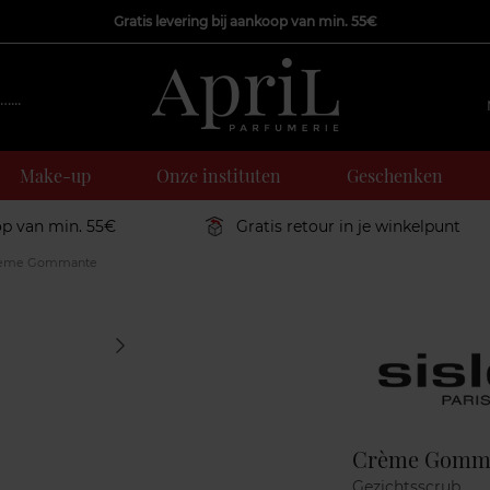
Gratis levering bij aankoop van min. 55€
Make-up
Onze instituten
Geschenken
op van min. 55€
Gratis retour in je winkelpunt
ème Gommante
Marque
Crème Gomm
Gezichtsscrub