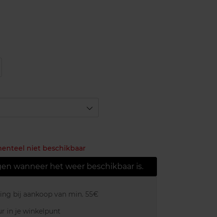
menteel niet beschikbaar
gen wanneer het weer beschikbaar is.
ring bij aankoop van min. 55€
r in je winkelpunt