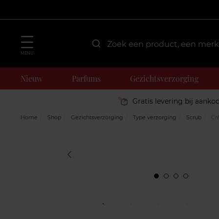
MENU
Nieuw
Parfums
Gezichtsverzorging
Gratis levering bij aanko
Home
Shop
Gezichtsverzorging
Type verzorging
Scrub
Cr