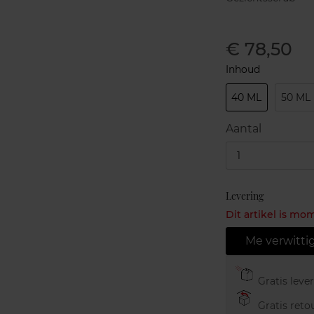
€ 78,50
Inhoud
40 ML
50 ML
Aantal
1
Levering
Dit artikel is mo
Me verwitti
Gratis leve
Gratis retou