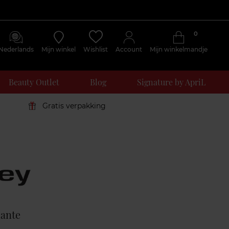
0
Nederlands
Mijn winkel
Wishlist
Account
Mijn winkelmandje
Beauty Outlet
Blog
Signature by ApriL
Gratis verpakking
Klantenreviews
ante