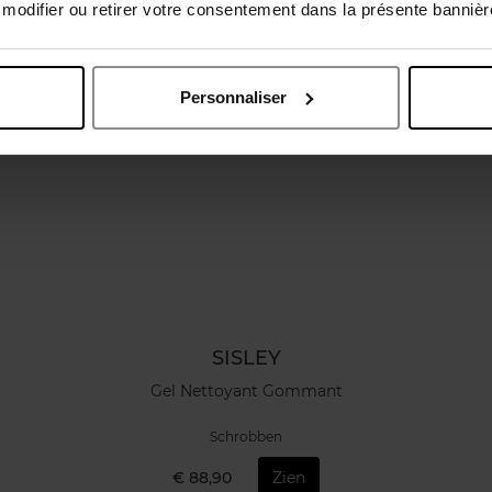
odifier ou retirer votre consentement dans la présente bannière
Personnaliser
SISLEY
Gel Nettoyant Gommant
Schrobben
€ 88,90
Zien