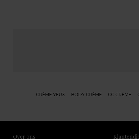
CRÈME YEUX
BODY CRÈME
CC CRÈME
Over ons
Klantendi