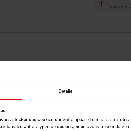
Gratis verp
Détails
elingen
ies.
Nog iets vergeten ?
uvons stocker des cookies sur votre appareil que s’ils sont stri
our tous les autres types de cookies, nous avons besoin de votr