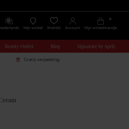
0
Nederlands
Mijn winkel
Wishlist
Account
Mijn winkelmandje
Beauty Outlet
Blog
Signature by ApriL
Gratis verpakking
Klantenreviews
 Cream