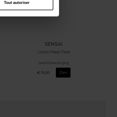
Tout autoriser
SENSAI
Lotion Mask Pads
Gezichtsverzorging
€ 15,50
Zien