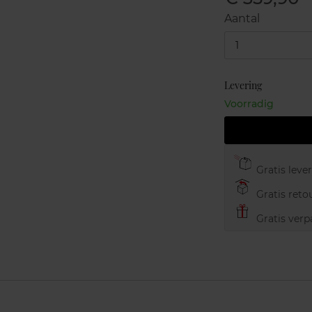
Aantal
1
Levering
Voorradig
Gratis leve
Gratis retou
Gratis verp