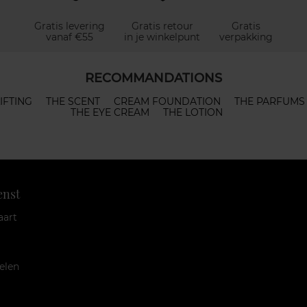
Gratis levering
Gratis retour
Gratis
vanaf €55
in je winkelpunt
verpakking
RECOMMANDATIONS
IFTING
THE SCENT
CREAM FOUNDATION
THE PARFUMS
THE EYE CREAM
THE LOTION
enst
aart
elen