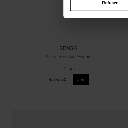
Refuser
SENSAI
Extra Intensive Essence
Serum
€ 345,50
Zien