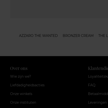
AZZARO THE WANTED
BRONZER CREAM
THE L
Over ons
Klantendi
Wie zijn we?
Loyaliteitsk
Liefdadigheidsacties
FAQ
Onze winkels
Betaalmidd
Onze instituten
Leveringen