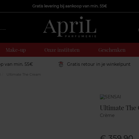
Gratis levering bij aankoop van min. 55€
Make-up
Onze instituten
Geschenken
op van min. 55€
Gratis retour in je winkelpunt
d
Ultimate The Cream
Marque
Ultimate The
Crème
€ 359,90