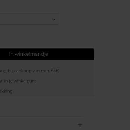
In winkelmandje
ring bij aankoop van min. 55€
r in je winkelpunt
akking