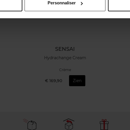
Personnaliser
SENSAI
Hydrachange Cream
Crème
€ 169,90
Zien