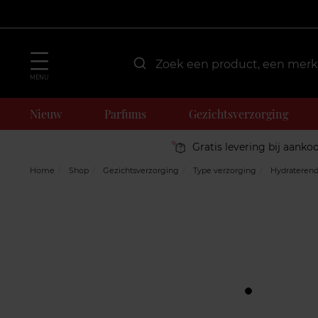
MENU
Nieuw
Parfums
Gezichtsverzorging
Gratis levering bij aanko
Home
Shop
Gezichtsverzorging
Type verzorging
Hydrateren