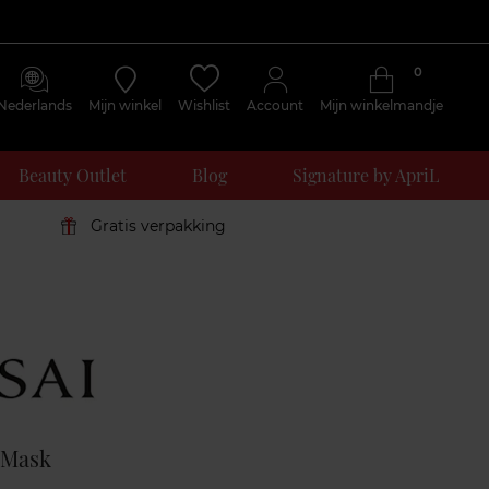
0
Nederlands
Mijn winkel
Wishlist
Account
Mijn winkelmandje
Beauty Outlet
Blog
Signature by ApriL
Gratis verpakking
Klantenreviews
 Mask