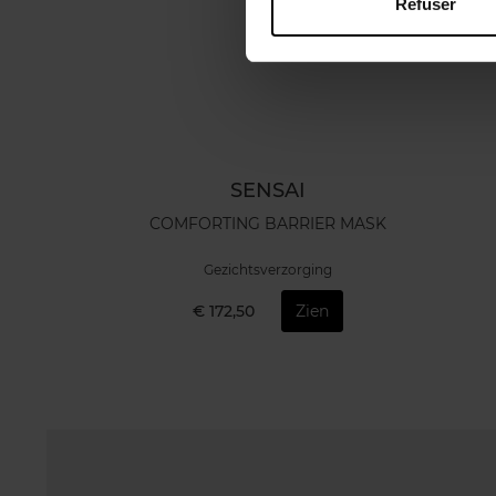
Refuser
SENSAI
COMFORTING BARRIER MASK
Gezichtsverzorging
€ 172,50
Zien