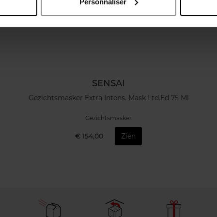
Personnaliser
SENSAI
Gezichtsmasker Extra Intens. Mask Ltd.Ed 75 Ml
Gezichtsmasker
€ 154,00
Zien