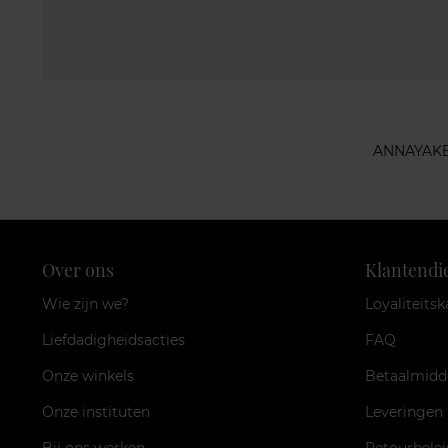
ANNAYAK
Over ons
Klantendi
Wie zijn we?
Loyaliteitsk
Liefdadigheidsacties
FAQ
Onze winkels
Betaalmidd
Onze instituten
Leveringen
Bij ons werken
Retourbelei