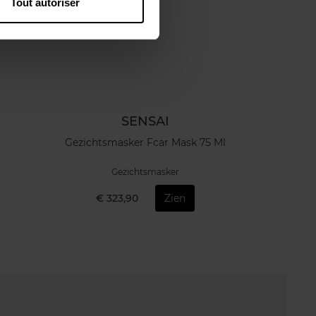
Tout autoriser
SENSAI
Gezichtsmasker Fcar Mask 75 Ml
Gezichtsmasker
€ 323,90
Zien