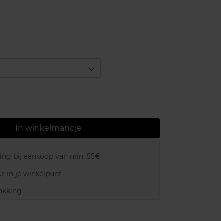
In winkelmandje
ring bij aankoop van min. 55€
r in je winkelpunt
akking