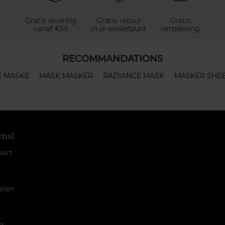
Gratis levering
Gratis retour
Gratis
vanaf €55
in je winkelpunt
verpakking
RECOMMANDATIONS
E MASKE
MASK MASKER
RADIANCE MASK
MASKER SHE
enst
aart
elen
d