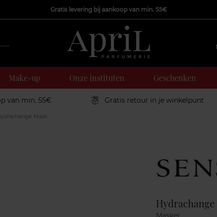
Gratis levering bij aankoop van min. 55€
Make-up
Onze instituten
Geschenken
op van min. 55€
Gratis retour in je winkelpunt
ydrachange Mask
Marque
Hydrachange
Masker