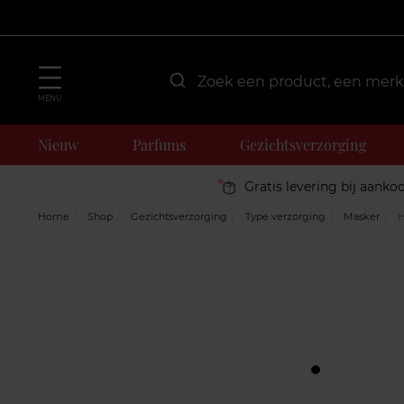
MENU
Nieuw
Parfums
Gezichtsverzorging
Gratis levering bij aanko
Home
Shop
Gezichtsverzorging
Type verzorging
Masker
H