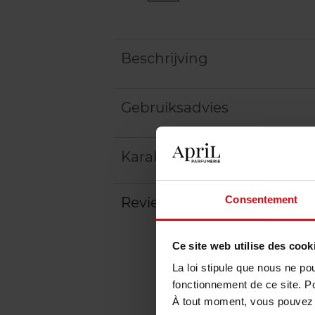
Beschrijving
Gebruiksadvies
Karakteristieken
Consentement
Review
Beleid inzake klantbeoord
Ce site web utilise des cook
La loi stipule que nous ne po
fonctionnement de ce site. P
À tout moment, vous pouvez m