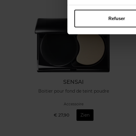
Refuser
SENSAI
Boitier pour fond de teint poudre
Accessoire
€ 27,90
Zien