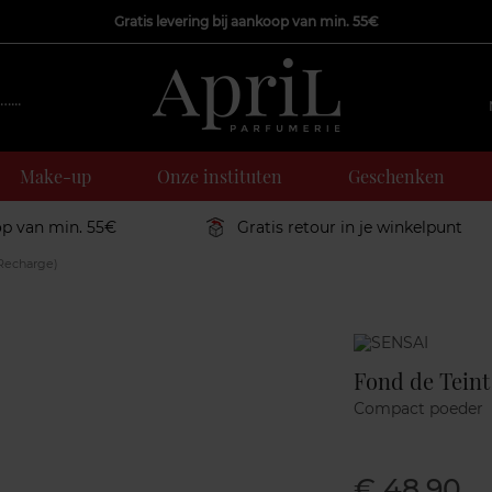
Gratis levering bij aankoop van min. 55€
Make-up
Onze instituten
Geschenken
op van min. 55€
Gratis retour in je winkelpunt
Recharge)
Marque
Fond de Teint
Compact poeder
€ 48,90