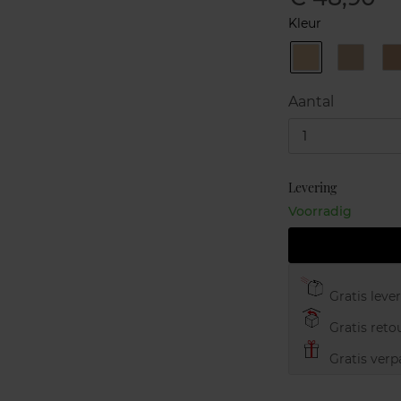
Kleur
TF102
TF103
Soft
Warm
Ivory
Beige
Aantal
1
Levering
Voorradig
Gratis leve
Gratis retou
Gratis verp