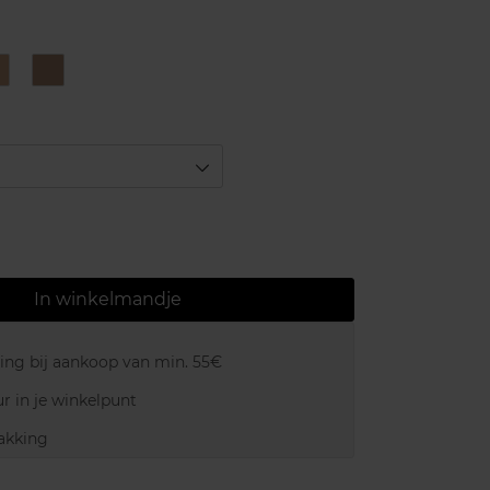
TF205
TF206
Topaz
Golden
Beige
Dune
In winkelmandje
ring bij aankoop van min. 55€
r in je winkelpunt
akking