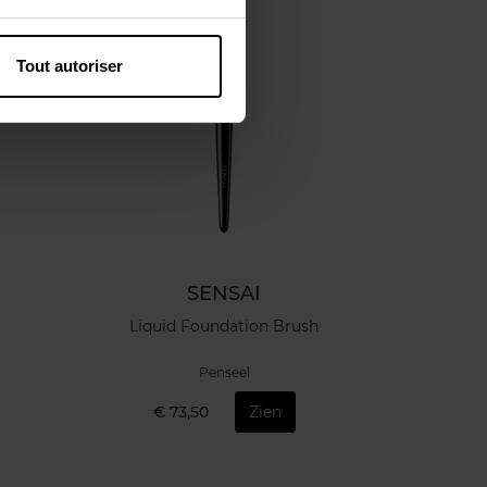
Tout autoriser
SENSAI
Liquid Foundation Brush
Penseel
€ 73,50
Zien