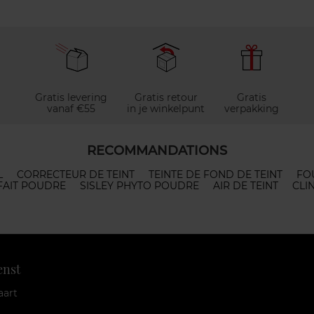
Gratis levering
Gratis retour
Gratis
vanaf €55
in je winkelpunt
verpakking
RECOMMANDATIONS
L
CORRECTEUR DE TEINT
TEINTE DE FOND DE TEINT
FO
FAIT POUDRE
SISLEY PHYTO POUDRE
AIR DE TEINT
CLI
enst
aart