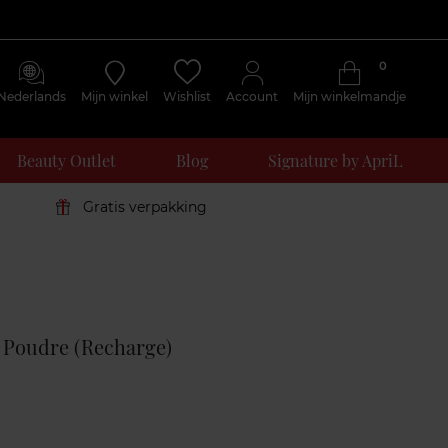
0
Nederlands
Mijn winkel
Wishlist
Account
Mijn winkelmandje
Beauty Outlet
Blog
Signature by ApriL
Gratis verpakking
Klantenreviews
 Poudre (Recharge)