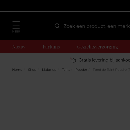
MENU
Nieuw
Parfums
Gezichtsverzorging
Gratis levering bij aanko
Home
Shop
Make-up
Teint
Poeder
Fond de Teint Poudre (