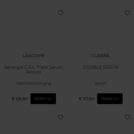
LANCOME
CLARINS
Rénergie C.R.x. Triple Serum
DOUBLE SERUM
Retinol
Gezichtsverzorging
Serum
€ 68,90
€ 87,90
Bestel nu!
Bestel nu!