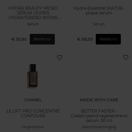
HYDRA BEAUTY MICRO
Hydra-Essentiel [HA²] Bi-
SÉRUM LÈVRES
phase serum
HYDRATEREND INTENS
VOLLER MAKEND
Serum
Serum
€ 55,90
€ 68,50
Bestel nu!
Bestel nu!
CHANEL
MADE WITH CARE
LE LIFT PRO CONCENTRÉ
BETTER FASTER -
CONTOURS
Gladstrijkend regenererend
serum 30 ml
Oogcontour
Gezichtsverzorging