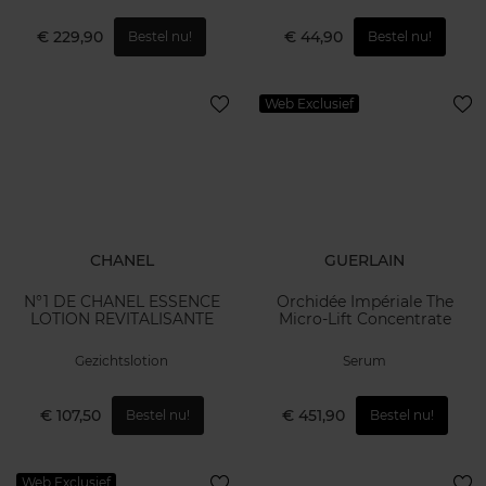
€ 229,90
€ 44,90
Bestel nu!
Bestel nu!
Web Exclusief
CHANEL
GUERLAIN
N°1 DE CHANEL ESSENCE
Orchidée Impériale The
LOTION REVITALISANTE
Micro-Lift Concentrate
Gezichtslotion
Serum
€ 107,50
€ 451,90
Bestel nu!
Bestel nu!
Web Exclusief