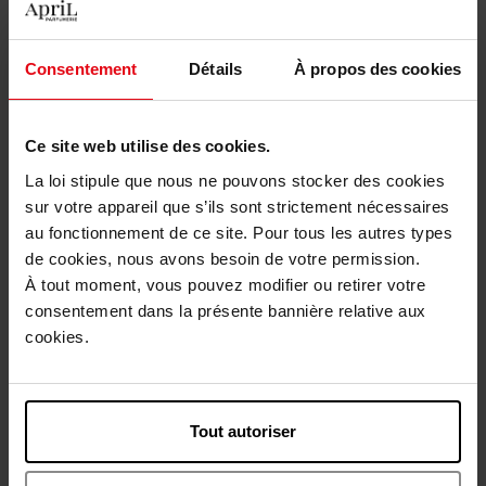
STENDHAL
STENDHAL
Consentement
Détails
À propos des cookies
RECETTE MERVEILLEUSE
RECETTE MERVEILLEUSE
Anti-Rimpel Serum
Comfort Serum
Ce site web utilise des cookies.
La loi stipule que nous ne pouvons stocker des cookies
€ 115,50
€ 115,50
Bestel nu!
Bestel nu!
sur votre appareil que s’ils sont strictement nécessaires
au fonctionnement de ce site. Pour tous les autres types
de cookies, nous avons besoin de votre permission.
À tout moment, vous pouvez modifier ou retirer votre
consentement dans la présente bannière relative aux
cookies.
STENDHAL
STENDHAL
Tout autoriser
RECETTE MERVEILLEUSE
PUR LUXE L'Oléo-Sérum
Oval Lift Remodeling Serum