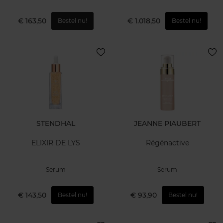
€ 163,50
€ 1.018,50
Bestel nu!
Bestel nu!
STENDHAL
JEANNE PIAUBERT
ELIXIR DE LYS
Régénactive
Serum
Serum
€ 143,50
€ 93,90
Bestel nu!
Bestel nu!