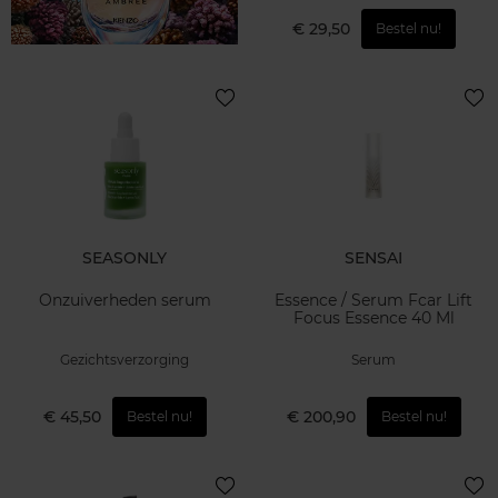
€ 29,50
Bestel nu!
SEASONLY
SENSAI
Onzuiverheden serum
Essence / Serum Fcar Lift
Focus Essence 40 Ml
Gezichtsverzorging
Serum
€ 45,50
€ 200,90
Bestel nu!
Bestel nu!