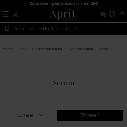
Gratis levering bij aankoop van min. 55€
0
Zoek een product, een merk…...
Home
Shop
Gezichtsverzorging
Type verzorging
Serum
Serum
Filtreren
Sorteren