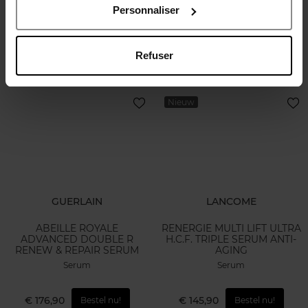
Personnaliser
Serum
Refuser
€ 115,50
€ 198,50
Bestel nu!
Bestel nu!
Nieuw
GUERLAIN
LANCOME
ABEILLE ROYALE
RENERGIE MULTI LIFT ULTRA
ADVANCED DOUBLE R
H.C.F. TRIPLE SERUM ANTI-
RENEW & REPAIR SERUM
AGING
Serum
Serum
€ 176,90
€ 145,90
Bestel nu!
Bestel nu!