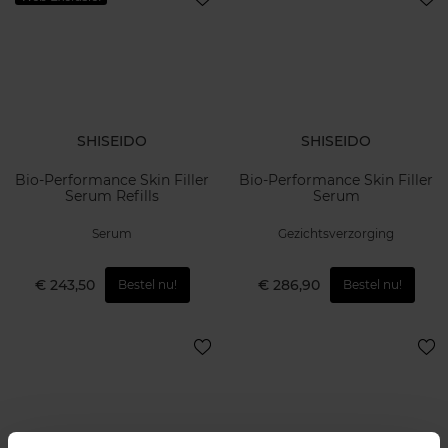
SHISEIDO
SHISEIDO
Bio-Performance Skin Filler
Bio-Performance Skin Filler
Serum Refills
Serum
Serum
Gezichtsverzorging
€ 243,50
€ 286,90
Bestel nu!
Bestel nu!