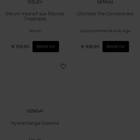
SISLEY
SENSAI
Sérum Intensif aux Résines
Ultimate The Concentrate
Tropicales
Serum
Geconcentreerde Anti-Age
€ 159,90
€ 818,90
Bestel nu!
Bestel nu!
SENSAI
Hydrachange Essence
Serum