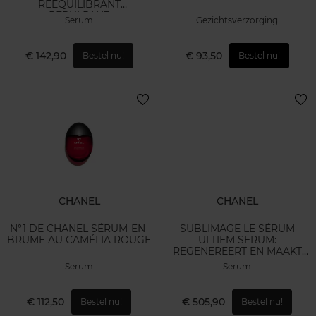
RÉÉQUILIBRANT
REPULPANT
Serum
Gezichtsverzorging
€ 142,90
€ 93,50
Bestel nu!
Bestel nu!
CHANEL
CHANEL
N°1 DE CHANEL SÉRUM-EN-
SUBLIMAGE LE SÉRUM
BRUME AU CAMÉLIA ROUGE
ULTIEM SERUM:
REGENEREERT EN MAAKT
DICHTER
Serum
Serum
€ 112,50
€ 505,90
Bestel nu!
Bestel nu!